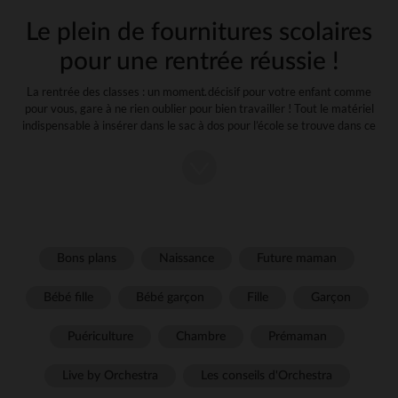
Le plein de fournitures scolaires
pour une rentrée réussie !
La rentrée des classes : un moment décisif pour votre enfant comme
pour vous, gare à ne rien oublier pour bien travailler ! Tout le matériel
indispensable à insérer dans le sac à dos pour l’école se trouve dans ce
guide. Une liste complète selon l’âge et le niveau scolaire de votre
enfant.
Nous avons respecté deux éléments primordiaux pour constituer la
liste des fournitures : un cartable allégé afin de préserver le dos de
votre enfant et un budget raisonnable avec des prix attractifs !
La liste pour la maternelle (de la petite à
Bons plans
Naissance
Future maman
la grande section)
Bébé fille
Bébé garçon
Fille
Garçon
Le cartable/sac à dos : optez pour un cartable rigide au design
ludique et mignon. Vous pouvez retrouver toute une gamme de
Puériculture
Chambre
Prémaman
sac à dos fantaisie de la marque Les Déglingos.
Un gobelet/Tasse en plastique : votre enfant pourra se
désaltérer à tout moment de la journée, durant les temps de
Live by Orchestra
Les conseils d'Orchestra
classe, de collation ou de récréation ! Il est conseillé d’opter