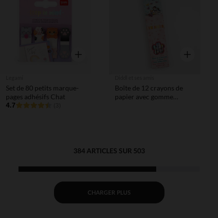
Liste de souhaits
Liste de 
Aperçu rapide
Aperçu rapi
Legami
Diddl et ses amis
Set de 80 petits marque-
Boîte de 12 crayons de
pages adhésifs Chat
papier avec gomme
4.7
multicolor Diddl et ses
(3)
amis
384 ARTICLES SUR 503
CHARGER PLUS