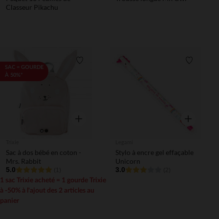
Classeur Pikachu
Liste de souhaits
Liste de 
SAC = GOURDE
À 50%*
Aperçu rapide
Aperçu rapi
Trixie
Legami
Sac à dos bébé en coton -
Stylo à encre gel effaçable
Mrs. Rabbit
Unicorn
5.0
3.0
(1)
(2)
1 sac Trixie acheté = 1 gourde Trixie
à -50% à l'ajout des 2 articles au
panier