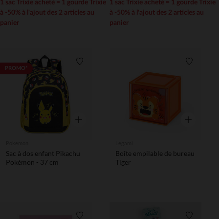
1 sac Trixie acheté = 1 gourde Trixie
1 sac Trixie acheté = 1 gourde Trixie
à -50% à l'ajout des 2 articles au
à -50% à l'ajout des 2 articles au
panier
panier
Liste de souhaits
Liste de 
PROMO*
Aperçu rapide
Aperçu rapi
Pokemon
Legami
Sac à dos enfant Pikachu
Boîte empilable de bureau
Pokémon - 37 cm
Tiger