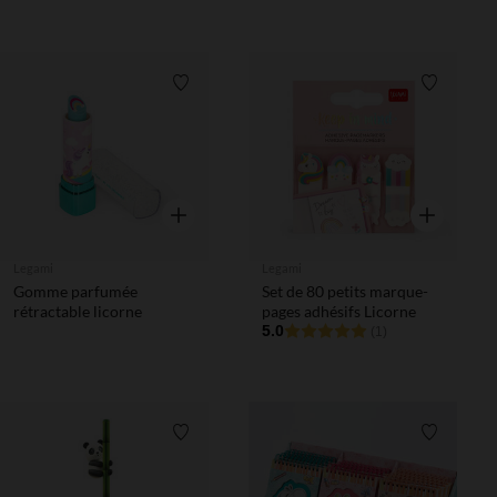
Liste de souhaits
Liste de 
Aperçu rapide
Aperçu rapi
Legami
Legami
Gomme parfumée
Set de 80 petits marque-
rétractable licorne
pages adhésifs Licorne
5.0
(1)
Liste de souhaits
Liste de 