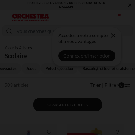
×
VOUS ALLEZ ADORER LA RENTRÉE ! DÉCOUVREZ LA NOUVELLE
COLLECTION !
Accédez à votre compte
et à vos avantages
Jouets & livres
Scolaire
Connexion/Inscription
uveautés
Jouet
Peluche,doudou
Bascule,trotteur et draisienne
503 articles
Trier | Filtrer
0
CHARGER PRÉCÉDENTS