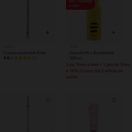
Liste de souhaits
Liste de 
SAC = GOURDE
À 50%*
Aperçu rapide
Aperçu rapi
Legami
Trixie
Crayon empilable Kitty
Gourde Mrs. Bumblebee
4.6
500 ml
(5)
1 sac Trixie acheté = 1 gourde Trixie
à -50% à l'ajout des 2 articles au
panier
Liste de souhaits
Liste de 