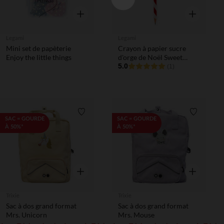
Aperçu rapide
Aperçu rapi
Legami
Legami
Mini set de papèterie
Crayon à papier sucre
Enjoy the little things
d'orge de Noël Sweet
Memories
5.0
(1)
Liste de souhaits
Liste de 
SAC = GOURDE
SAC = GOURDE
À 50%*
À 50%*
Aperçu rapide
Aperçu rapi
Trixie
Trixie
Sac à dos grand format
Sac à dos grand format
Mrs. Unicorn
Mrs. Mouse