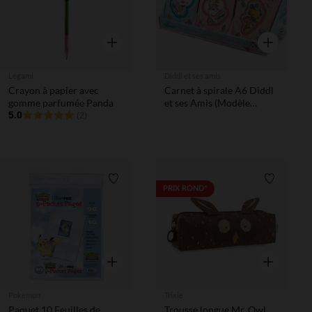
Aperçu rapide
Aperçu rapi
Legami
Diddl et ses amis
Crayon à papier avec
Carnet à spirale A6 Diddl
gomme parfumée Panda
et ses Amis (Modèle
5.0
Aléatoire)
(2)
Liste de souhaits
Liste de 
PRIX ROND*
Aperçu rapide
Aperçu rapi
Pokemon
Trixie
Paquet 10 Feuilles de
Trousse longue Mr. Owl