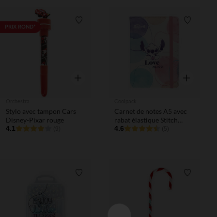
Liste de souhaits
Liste de 
PRIX ROND*
Aperçu rapide
Aperçu rapi
Orchestra
Coolpack
Stylo avec tampon Cars
Carnet de notes A5 avec
Disney-Pixar rouge
rabat élastique Stitch
4.1
Disney
4.6
(9)
(5)
Liste de souhaits
Liste de 