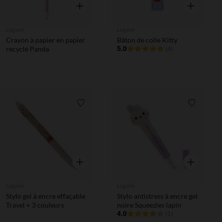
Aperçu rapide
Aperçu rapi
Legami
Legami
Crayon à papier en papier
Bâton de colle Kitty
recyclé Panda
5.0
(4)
Liste de souhaits
Liste de 
Aperçu rapide
Aperçu rapi
Legami
Legami
Stylo gel à encre effaçable
Stylo antistress à encre gel
Travel + 3 couleurs
noire Squeezies lapin
4.0
(1)