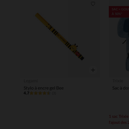
Liste de souhaits
SAC = GOU
À 50%*
Aperçu rapide
Legami
Trixie
Stylo à encre gel Bee
4.7
(3)
1 sac Trixi
l'ajout des 