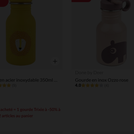
Aperçu rapide
Done by Deer
Gourde en acier inoxydable 350ml - Mr. Lion
Gourde en inox Ozzo rose
4.0
(9)
(4)
e acheté = 1 gourde Trixie à -50% à
2 articles au panier