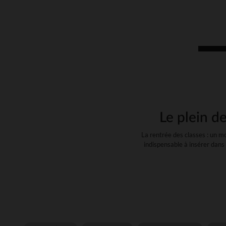
Le plein de
La rentrée des classes : un mo
indispensable à insérer dans 
Nous avons respecté deux éléme
La lis
Le cartable/sac à dos : 
fantaisie de la marque L