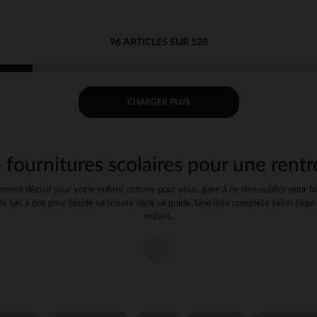
96 ARTICLES SUR 528
CHARGER PLUS
 fournitures scolaires pour une rentr
ment décisif pour votre enfant comme pour vous, gare à ne rien oublier pour bien
le sac à dos pour l’école se trouve dans ce guide. Une liste complète selon l’âge 
enfant.
nts primordiaux pour constituer la liste des fournitures : un cartable allégé af
enfant et un budget raisonnable avec des prix attractifs !
te pour la maternelle (de la petite à la grande s
optez pour un cartable rigide au design ludique et mignon. Vous pouvez retrouv
es Déglingos.