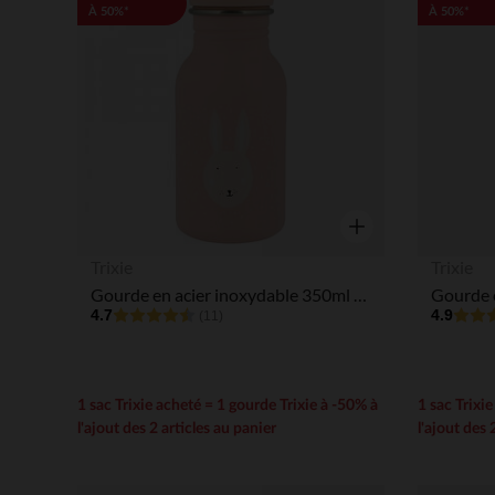
À 50%*
À 50%*
Aperçu rapide
Trixie
Trixie
Gourde en acier inoxydable 350ml - Mrs. Rabbit
4.7
4.9
(11)
1 sac Trixie acheté = 1 gourde Trixie à -50% à
1 sac Trixi
l'ajout des 2 articles au panier
l'ajout des 