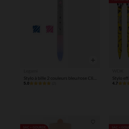
Aperçu rapide
Legami
WDK
Stylo à bille 2 couleurs bleu/rose Click&Clack chat
5.0
4.7
(2)
Liste de souhaits
SAC = GOURDE
SAC = GOU