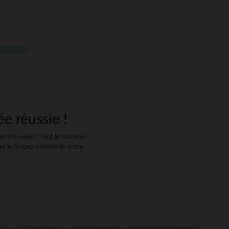
ée réussie !
 travailler ! Tout le matériel
et le niveau scolaire de votre
in de préserver le dos de votre
ection)
er toute une gamme de sac à dos