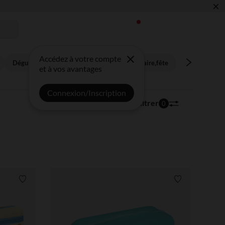
×
 !
Accédez à votre compte
Déguisement
Scolaire
Kit anniversaire,fête
et à vos avantages
Connexion/Inscription
528 articles
Trier | Filtrer
0
Liste de souhaits
Liste de souha