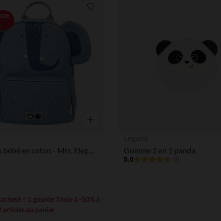
Liste de souhaits
RDE
Aperçu rapide
Legami
Sac à dos bébé en coton - Mrs. Elephant
Gomme 2 en 1 panda
5.0
(3)
e acheté = 1 gourde Trixie à -50% à
2 articles au panier