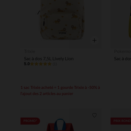
Aperçu rapide
Trixie
Pokemo
Sac à dos 7,5L Lively Lion
5.0
(1)
1 sac Trixie acheté = 1 gourde Trixie à -50% à
l'ajout des 2 articles au panier
Liste de souhaits
PROMO*
PRIX ROND