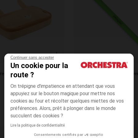
Continuer sans accepter
Aperçu rapide
Un cookie pour la
Legami
rectangulaire - Mrs Girafe
Stylo à encre gel effaçable v
route ?
5.0
(5)
On trépigne d'impatience en attendant que vous
appuyiez sur le bouton magique pour mettre nos
cookies au four et récolter quelques miettes de vos
préférences. Alors, prêt à plonger dans le monde
succulent des cookies ?
Lire la politique de confidentialité
Consentements certifiés par
Liste de souhaits