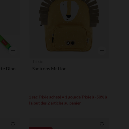
Aperçu rapide
Aperçu rapide
Trixie
erte Dino
Sac à dos Mr Lion
1 sac Trixie acheté = 1 gourde Trixie à -50% à
l'ajout des 2 articles au panier
Liste de souhaits
Liste de souha