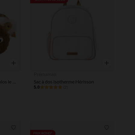
Aperçu rapide
Aperçu rapide
Prémaman
Sac rond à bandoulière Spéculos le tigre
Sac à dos isotherme Hérisson
5.0
(2)
Liste de souhaits
Liste de souha
PRIX ROND*