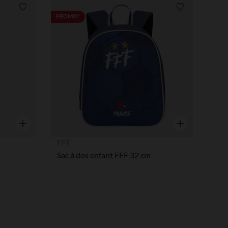
Liste de souhaits
Liste de souha
PROMO*
Aperçu rapide
Aperçu rapide
FFF
Sac à dos enfant FFF 32 cm