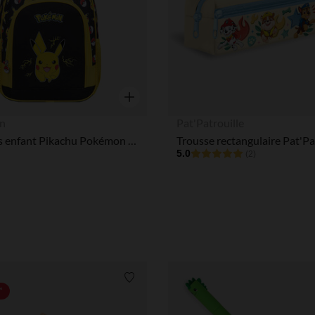
Aperçu rapide
n
Pat'Patrouille
Sac à dos enfant Pikachu Pokémon - 37 cm
Trousse rectangulaire Pat'Pa
5.0
(2)
Liste de souhaits
*