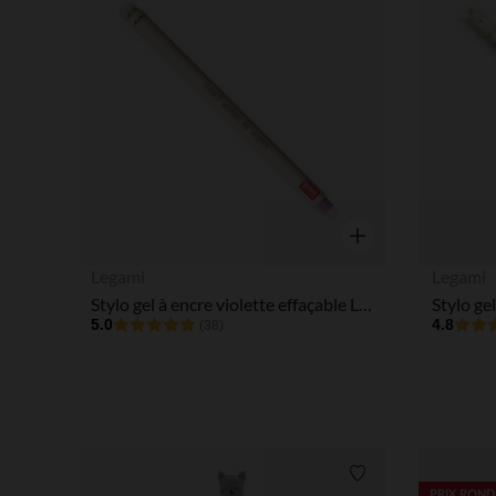
Aperçu rapide
Legami
Legami
Stylo gel à encre violette effaçable Lapin
5.0
4.8
(38)
Liste de souhaits
PRIX ROND