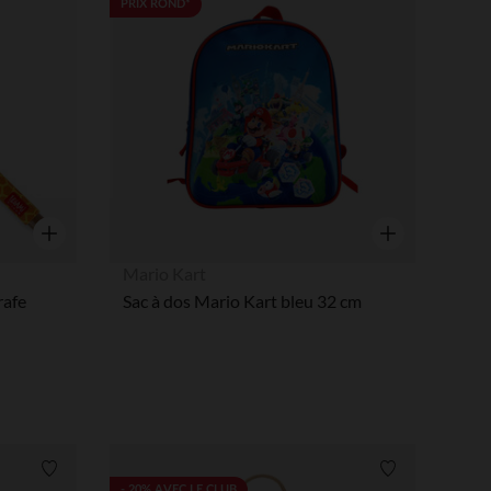
PRIX ROND*
 Options
tres de confidentialité, en garantissant la conformité avec les
Aperçu rapide
Aperçu rapide
Mario Kart
rafe
Sac à dos Mario Kart bleu 32 cm
Liste de souhaits
Liste de souha
- 20% AVEC LE CLUB