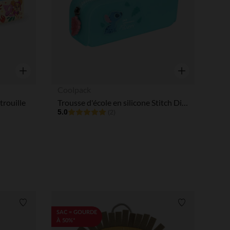
Aperçu rapide
Aperçu rapide
Coolpack
trouille
Trousse d'école en silicone Stitch Disney turquoise
5.0
(2)
Liste de souhaits
Liste de souha
SAC = GOURDE
À 50%*