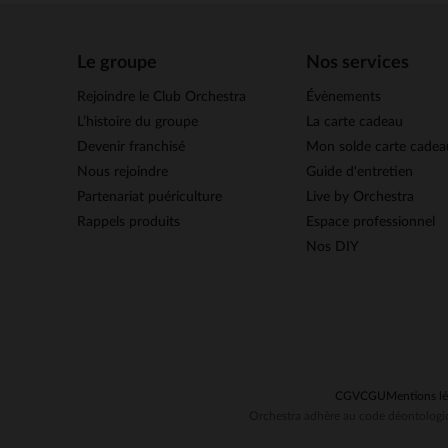
Le groupe
Nos services
Rejoindre le Club Orchestra
Évènements
L’histoire du groupe
La carte cadeau
Devenir franchisé
Mon solde carte cadea
Nous rejoindre
Guide d'entretien
Partenariat puériculture
Live by Orchestra
Rappels produits
Espace professionnel
Nos DIY
CGV
CGU
Mentions lé
Orchestra adhère au code déontologiq