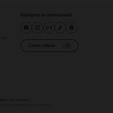
Rejoignez la communauté
s
 Options
 à 18h
tres de confidentialité, en garantissant la conformité avec les
Carte cadeau
ibilité : non conforme
au système de Médiation du e-commerce