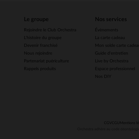
Le groupe
Nos services
Rejoindre le Club Orchestra
Évènements
L’histoire du groupe
La carte cadeau
Devenir franchisé
Mon solde carte cadea
Nous rejoindre
Guide d'entretien
Partenariat puériculture
Live by Orchestra
Rappels produits
Espace professionnel
Nos DIY
CGV
CGU
Mentions lé
Orchestra adhère au code déontologiq