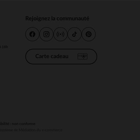
Rejoignez la communauté
s
 Options
 à 18h
tres de confidentialité, en garantissant la conformité avec les
Carte cadeau
ibilité : non conforme
au système de Médiation du e-commerce