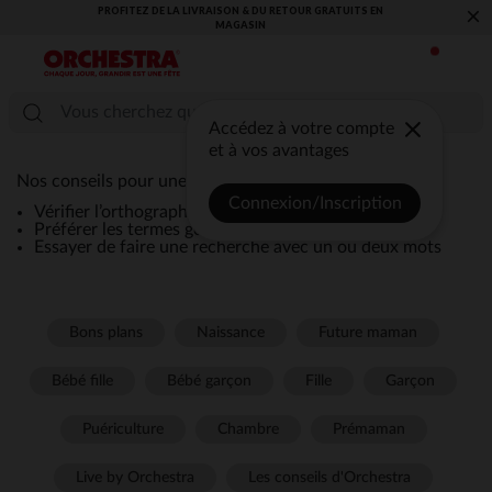
PROFITEZ DE LA LIVRAISON & DU RETOUR GRATUITS EN
×
MAGASIN​
Accédez à votre compte
et à vos avantages
Nos conseils pour une recherche efficace :
Connexion/Inscription
Vérifier l’orthographe de la recherche
Préférer les termes génériques comme “robe”
Essayer de faire une recherche avec un ou deux mots
Bons plans
Naissance
Future maman
Bébé fille
Bébé garçon
Fille
Garçon
Puériculture
Chambre
Prémaman
Live by Orchestra
Les conseils d'Orchestra