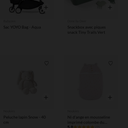
Aperçu rapide
Aperçu rapi
Babyzen
Done by Deer
Sac YOYO Bag - Aqua
Snackbox avec piques
snack Tiny Trails Vert
Liste de souhaits
Liste de 
Aperçu rapide
Aperçu rapi
Noukies
Noukies
Peluche lapin Snow - 40
Ni d'ange en mousseline
cm
imprimé colombe du
bonheur Bali, Moka &
5.0
(2)