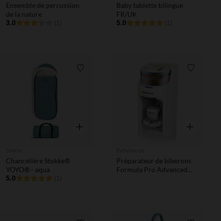
Ensemble de percussion
Baby tablette bilingue
de la nature
FR/UK
3.0
5.0
(1)
(1)
Liste de souhaits
Liste de 
Aperçu rapide
Aperçu rapi
Stokke
Babybrezza
Chancelière Stokke®
Préparateur de biberons
YOYO® - aqua
Formula Pro Advanced
5.0
blanc
(1)