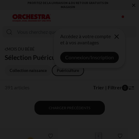
×
VOUS ALLEZ ADORER LA RENTRÉE ! DÉCOUVREZ LA NOUVELLE
COLLECTION !
Accédez à votre compte
et à vos avantages
MOIS DU BÉBÉ
Sélection Puériculture
Connexion/Inscription
Collection naissance
Puériculture
391 articles
Trier | Filtrer
0
CHARGER PRÉCÉDENTS