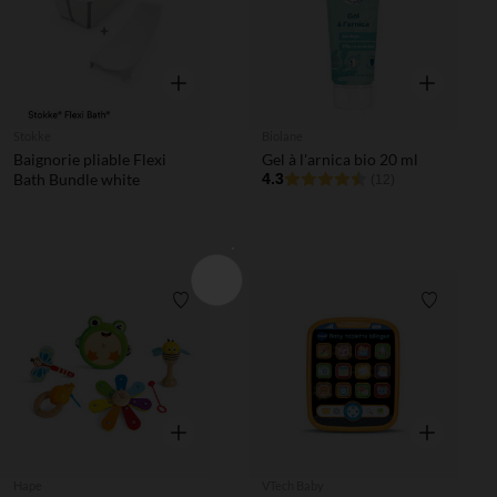
Aperçu rapide
Aperçu rapi
Stokke
Biolane
Baignorie pliable Flexi
Gel à l'arnica bio 20 ml
Bath Bundle white
4.3
(12)
Liste de souhaits
Liste de 
Aperçu rapide
Aperçu rapi
Hape
VTech Baby