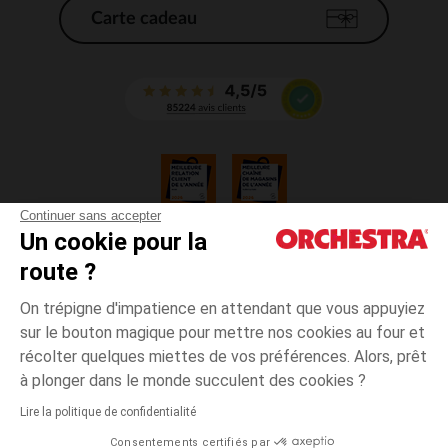
Carte cadeau
Continuer sans accepter
Un cookie pour la
CGV
route ?
CGU
Mentions légales
On trépigne d'impatience en attendant que vous appuyiez
*Conditions des offres en cours
sur le bouton magique pour mettre nos cookies au four et
Données personnelles
récolter quelques miettes de vos préférences. Alors, prêt
Gestion des cookies
à plonger dans le monde succulent des cookies ?
Accessibilité : non conforme
Lire la politique de confidentialité
Orchestra adhère au code déontologique de la Fédération du e-commerce
Consentements certifiés par