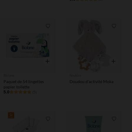
Snow
Liste de souhaits
Liste de 
Aperçu rapide
Aperçu rapi
Biolane
Noukies
Paquet de 54 lingettes
Doudou d'activité Moka
papier toilette
5.0
(5)
Liste de souhaits
Liste de 