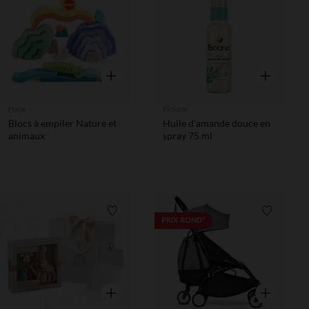
Liste de souhaits
Liste de 
Aperçu rapide
Aperçu rapi
Hape
Biolane
Blocs à empiler Nature et
Huile d'amande douce en
animaux
spray 75 ml
Liste de souhaits
Liste de 
PRIX ROND*
Aperçu rapide
Aperçu rapi