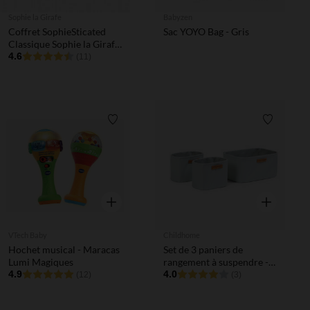
Sophie la Girafe
Babyzen
Coffret SophieSticated
Sac YOYO Bag - Gris
Classique Sophie la Girafe
+ Hochet cœur
4.6
(11)
Liste de souhaits
Liste de 
Aperçu rapide
Aperçu rapi
VTech Baby
Childhome
Hochet musical - Maracas
Set de 3 paniers de
Lumi Magiques
rangement à suspendre -
4.9
Gris Clair
4.0
(12)
(3)