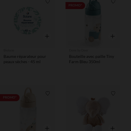
Liste de souhaits
Liste de 
PROMO*
Aperçu rapide
Aperçu rapi
Biolane
Done by Deer
Baume réparateur pour
Bouteille avec paille Tiny
peaux sèches - 45 ml
Farm Bleu 350ml
Liste de souhaits
Liste de 
PROMO*
Aperçu rapide
Aperçu rapi