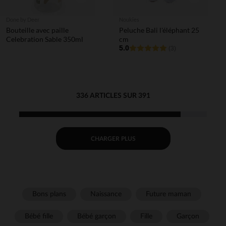
Done by Deer
Noukies
Bouteille avec paille
Peluche Bali l'éléphant 25
Celebration Sable 350ml
cm
5.0
(3)
336 ARTICLES SUR 391
CHARGER PLUS
Bons plans
Naissance
Future maman
Bébé fille
Bébé garçon
Fille
Garçon