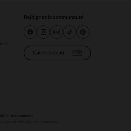
Rejoignez la communauté
s
 Options
 à 18h
tres de confidentialité, en garantissant la conformité avec les
Carte cadeau
ibilité : non conforme
au système de Médiation du e-commerce