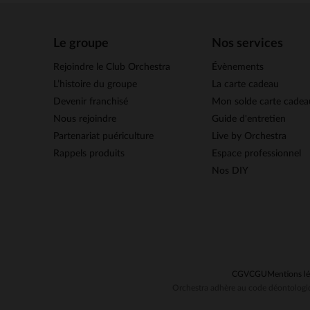
Le groupe
Nos services
Rejoindre le Club Orchestra
Évènements
L’histoire du groupe
La carte cadeau
Devenir franchisé
Mon solde carte cadea
Nous rejoindre
Guide d'entretien
Partenariat puériculture
Live by Orchestra
Rappels produits
Espace professionnel
Nos DIY
CGV
CGU
Mentions lé
Orchestra adhère au code déontologiq