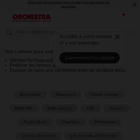
PROFITEZ DE LA LIVRAISON & DU RETOUR GRATUITS EN
×
MAGASIN​
Accédez à votre compte
et à vos avantages
Nos conseils pour une recherche efficace :
Connexion/Inscription
Vérifier l’orthographe de la recherche
Préférer les termes génériques comme “robe”
Essayer de faire une recherche avec un ou deux mots
Bons plans
Naissance
Future maman
Bébé fille
Bébé garçon
Fille
Garçon
Puériculture
Chambre
Prémaman
Live by Orchestra
Les conseils d'Orchestra