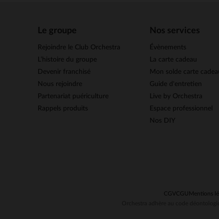
Le groupe
Nos services
Rejoindre le Club Orchestra
Évènements
L’histoire du groupe
La carte cadeau
Devenir franchisé
Mon solde carte cadea
Nous rejoindre
Guide d'entretien
Partenariat puériculture
Live by Orchestra
Rappels produits
Espace professionnel
Nos DIY
CGV
CGU
Mentions lé
Orchestra adhère au code déontologiq