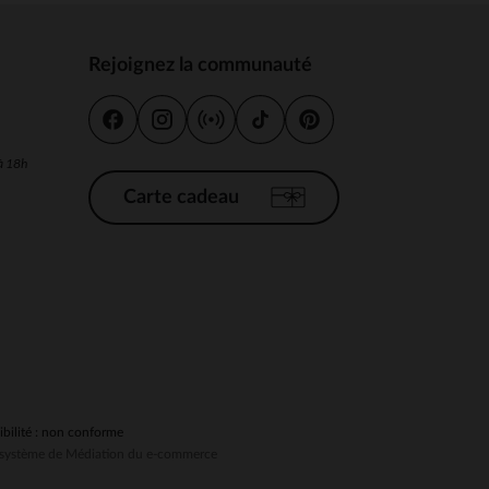
Rejoignez la communauté
s
 Options
 à 18h
tres de confidentialité, en garantissant la conformité avec les
Carte cadeau
ibilité : non conforme
au système de Médiation du e-commerce