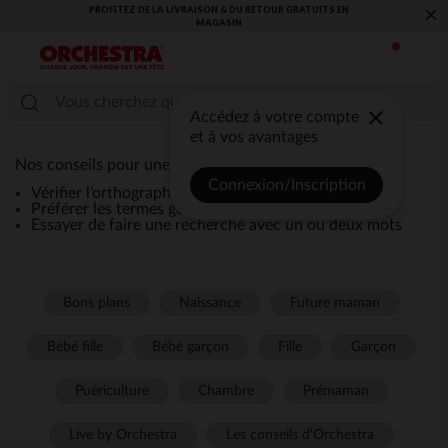
PROFITEZ DE LA LIVRAISON & DU RETOUR GRATUITS EN
×
MAGASIN​
Accédez à votre compte
et à vos avantages
Nos conseils pour une recherche efficace :
Connexion/Inscription
Vérifier l’orthographe de la recherche
Préférer les termes génériques comme “robe”
Essayer de faire une recherche avec un ou deux mots
Bons plans
Naissance
Future maman
Bébé fille
Bébé garçon
Fille
Garçon
Puériculture
Chambre
Prémaman
Live by Orchestra
Les conseils d'Orchestra