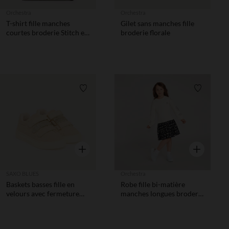
Orchestra
Orchestra
T-shirt fille manches
Gilet sans manches fille
courtes broderie Stitch et
broderie florale
Angel
Liste de souhaits
Liste de 
Aperçu rapide
Aperçu rapi
SAXO BLUES
Orchestra
Baskets basses fille en
Robe fille bi-matière
velours avec fermeture
manches longues broderie
velcro
fleurie