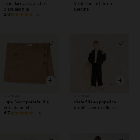
Jean flare avec poches
Veste courte fille en
plaquées fille
suédine
5.0
(7)
Liste de souhaits
Liste de 
Aperçu rapide
Aperçu rapi
Orchestra
Orchestra
Jupe-Short portefeuille
Veste fille en popeline
effet daim fille
brodée avec des fleurs
4.7
(19)