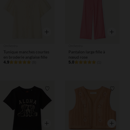
Liste de souhaits
Liste de 
Aperçu rapide
Aperçu rapi
Orchestra
Orchestra
Tunique manches courtes
Pantalon large fille à
en broderie anglaise fille
nœud rose
4.9
5.0
(8)
(1)
Liste de souhaits
Liste de 
Aperçu rapide
Aperçu rapi