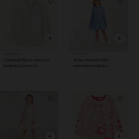
Liste de souhaits
Liste de 
Aperçu rapide
Aperçu rapi
Orchestra
Orchestra
Chemise fille à manches
Robe-chemise fille
longues à rayures
manches longues
broderies fantaisie
Liste de souhaits
Liste de 
Aperçu rapide
Aperçu rapi