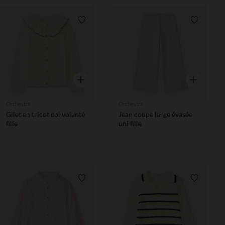
Liste de souhaits
Liste de 
Aperçu rapide
Aperçu rapi
Orchestra
Orchestra
Gilet en tricot col volanté
Jean coupe large évasée
fille
uni fille
Liste de souhaits
Liste de 