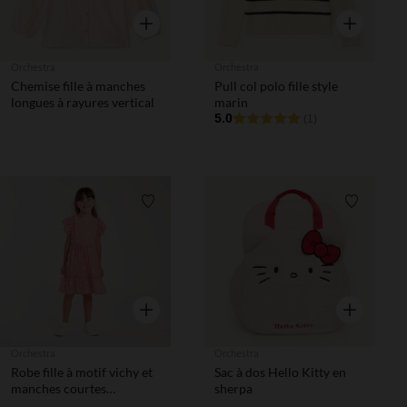
Aperçu rapide
Aperçu rapi
Orchestra
Orchestra
Chemise fille à manches
Pull col polo fille style
longues à rayures vertical
marin
5.0
(1)
Liste de souhaits
Liste de 
Aperçu rapide
Aperçu rapi
Orchestra
Orchestra
Robe fille à motif vichy et
Sac à dos Hello Kitty en
manches courtes
sherpa
volantées