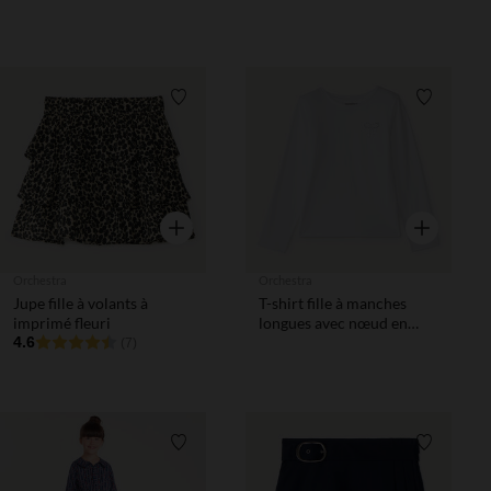
Liste de souhaits
Liste de 
Aperçu rapide
Aperçu rapi
Orchestra
Orchestra
Jupe fille à volants à
T-shirt fille à manches
imprimé fleuri
longues avec nœud en
4.6
strass
(7)
Liste de souhaits
Liste de 