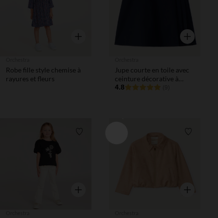
Aperçu rapide
Aperçu rapi
Orchestra
Orchestra
Robe fille style chemise à
Jupe courte en toile avec
rayures et fleurs
ceinture décorative à
boucle fille
4.8
(9)
Liste de souhaits
Liste de 
Aperçu rapide
Aperçu rapi
Orchestra
Orchestra