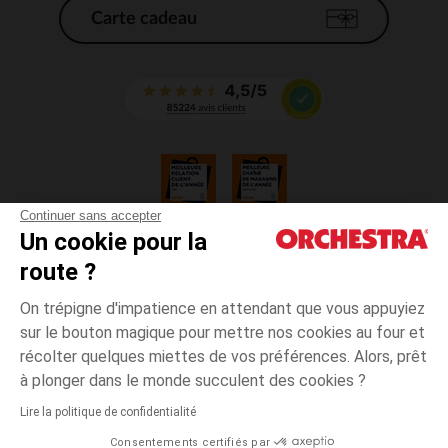
Carte cadeau
Continuer sans accepter
Un cookie pour la
CGV
route ?
CGU
Mentions légales
On trépigne d'impatience en attendant que vous appuyiez
*Conditions des offres en cours
sur le bouton magique pour mettre nos cookies au four et
Données personnelles
récolter quelques miettes de vos préférences. Alors, prêt
Gestion des cookies
à plonger dans le monde succulent des cookies ?
Accessibilité : non conforme
Lire la politique de confidentialité
Orchestra adhère au code déontologique de la Fédération du e-commerce
Consentements certifiés par