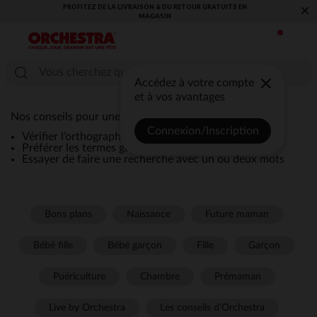
PROFITEZ DE LA LIVRAISON & DU RETOUR GRATUITS EN
×
MAGASIN​
Accédez à votre compte
et à vos avantages
Nos conseils pour une recherche efficace :
Connexion/Inscription
Vérifier l’orthographe de la recherche
Préférer les termes génériques comme “robe”
Essayer de faire une recherche avec un ou deux mots
Bons plans
Naissance
Future maman
Bébé fille
Bébé garçon
Fille
Garçon
Puériculture
Chambre
Prémaman
Live by Orchestra
Les conseils d'Orchestra