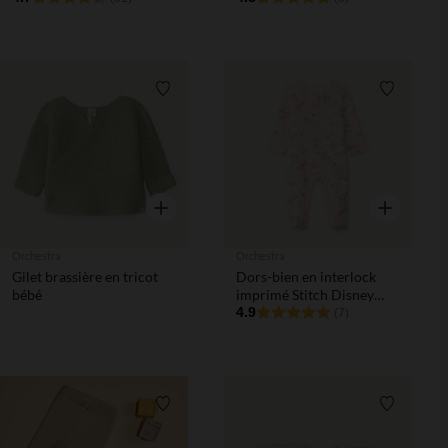
Liste de souhaits
Liste de 
Aperçu rapide
Aperçu rapi
Orchestra
Orchestra
Gilet brassière en tricot
Dors-bien en interlock
bébé
imprimé Stitch Disney
pour bébé fille
4.9
(7)
Liste de souhaits
Liste de 