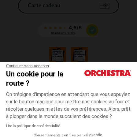
Carte cadeau
Continuer sans accepter
Un cookie pour la
CGV
route ?
CGU
Mentions légales
On trépigne d'impatience en attendant que vous appuyiez
*Conditions des offres en cours
sur le bouton magique pour mettre nos cookies au four et
Données personnelles
récolter quelques miettes de vos préférences. Alors, prêt
Gestion des cookies
à plonger dans le monde succulent des cookies ?
Accessibilité : non conforme
Lire la politique de confidentialité
Orchestra adhère au code déontologique de la Fédération du e-commerce
Consentements certifiés par