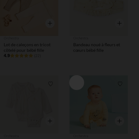
Aperçu rapide
Aperçu rapi
Orchestra
Orchestra
Lot de caleçons en tricot
Bandeau noué à fleurs et
côtelé pour bébé fille
cœurs bébé fille
4.9
(22)
Liste de souhaits
Liste de 
Aperçu rapide
Aperçu rapi
Orchestra
Orchestra