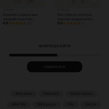
Orchestra
Orchestra
Ensemble 2 pièces avec
Dors-bien en interlock
salopette imprimée
manches longues print
oursons pour bébé
4.9
Winnie l'Ourson Disney
5.0
(50)
(1)
pour bébé fille (finitions
différentes selon l'âge)
48 ARTICLES SUR 90
CHARGER PLUS
Bons plans
Naissance
Future maman
Bébé fille
Bébé garçon
Fille
Garçon