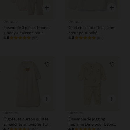
Aperçu rapide
Aperçu rapi
Orchestra
Orchestra
Ensemble 3 pièces bonnet
Gilet en tricot effet cache-
+ body + caleçon pour
cœur pour bébé
bébé
4.9
prématuré
4.8
(52)
(81)
Liste de souhaits
Liste de 
Aperçu rapide
Aperçu rapi
Orchestra
Orchestra
Gigoteuse ourson quiltée
Ensemble de jogging
à manches amovibles TOG
imprimé Dino pour bébé
4 pour bébé
4.7
garçon
4.8
(51)
(5)