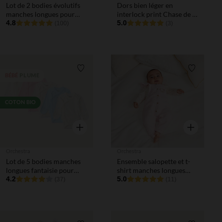
Lot de 2 bodies évolutifs
Dors bien léger en
manches longues pour
interlock print Chase de la
bébé
4.8
Pat' Patrouille pour bébé
5.0
(100)
(3)
garçon (finitions
différentes selon l'âge)
Liste de souhaits
Liste de 
PLUME
BÉBÉ
COTON BIO
Aperçu rapide
Aperçu rapi
Orchestra
Orchestra
Lot de 5 bodies manches
Ensemble salopette et t-
longues fantaisie pour
shirt manches longues
bébé fille prématurée
4.2
motifs ourson pour bébé
5.0
(37)
(11)
fille