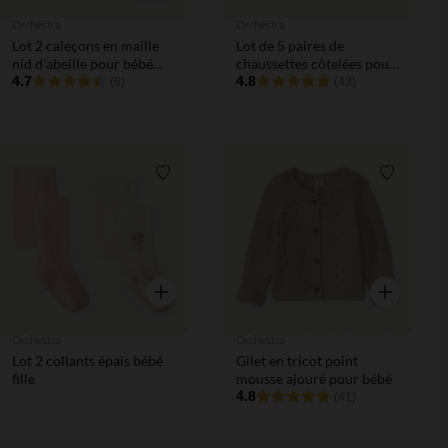
Orchestra
Orchestra
Lot 2 caleçons en maille
Lot de 5 paires de
nid d'abeille pour bébé
chaussettes côtelées pour
garçon
4.7
bébé garçon prématuré
4.8
(6)
(43)
Liste de souhaits
Liste de 
Aperçu rapide
Aperçu rapi
Orchestra
Orchestra
Lot 2 collants épais bébé
Gilet en tricot point
fille
mousse ajouré pour bébé
4.8
(41)