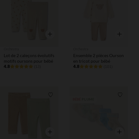
Liste de souhaits
Liste de 
Aperçu rapide
Aperçu rapi
Orchestra
Orchestra
Lot de 2 caleçons évolutifs
Ensemble 2 pièces Ourson
motifs oursons pour bébé
en tricot pour bébé
4.8
4.8
(13)
(101)
Liste de souhaits
Liste de 
PLUME
BÉBÉ
Aperçu rapide
Aperçu rapi