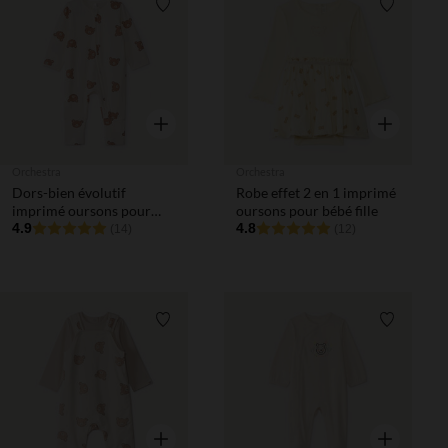
Liste de souhaits
Liste de 
Aperçu rapide
Aperçu rapi
Orchestra
Orchestra
Dors-bien évolutif
Robe effet 2 en 1 imprimé
imprimé oursons pour
oursons pour bébé fille
bébé
4.9
4.8
(14)
(12)
Liste de souhaits
Liste de 
Aperçu rapide
Aperçu rapi