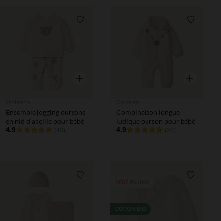
Liste de souhaits
Liste de 
Aperçu rapide
Aperçu rapi
Orchestra
Orchestra
Ensemble jogging oursons
Combinaison longue
en nid d'abeille pour bébé
ludique ourson pour bébé
4.9
4.9
(43)
(28)
Liste de souhaits
Liste de 
PLUME
BÉBÉ
COTON BIO