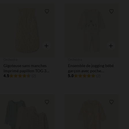
Liste de souhaits
Liste de 
Aperçu rapide
Aperçu rapi
Orchestra
Orchestra
Gigoteuse sans manches
Ensemble de jogging bébé
imprimé papillon TOG 3
garçon avec poche
pour bébé fille
4.5
kangourou ludique robot
5.0
(2)
(2)
Liste de souhaits
Liste de 