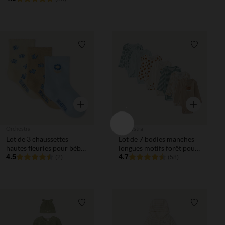
Liste de souhaits
Liste de 
Aperçu rapide
Aperçu rapi
Orchestra
Orchestra
Lot de 3 chaussettes
Lot de 7 bodies manches
hautes fleuries pour bébé
longues motifs forêt pour
fille
4.5
bébé garçon avec
4.7
(2)
(58)
ouvertures différentes
selon l'âge
Liste de souhaits
Liste de 