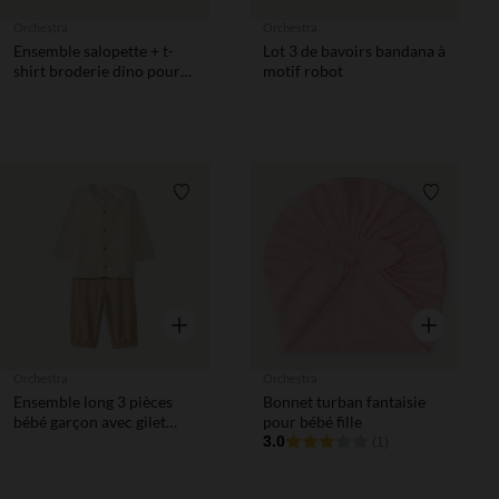
Orchestra
Orchestra
Ensemble salopette + t-
Lot 3 de bavoirs bandana à
shirt broderie dino pour
motif robot
bébé garçon
Liste de souhaits
Liste de 
Aperçu rapide
Aperçu rapi
Orchestra
Orchestra
Ensemble long 3 pièces
Bonnet turban fantaisie
bébé garçon avec gilet
pour bébé fille
sherpa
3.0
(1)