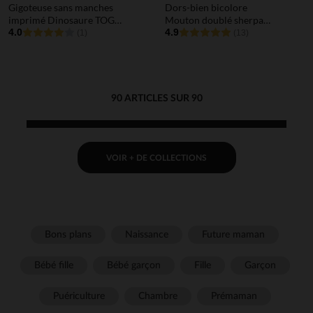
Gigoteuse sans manches
Dors-bien bicolore
imprimé Dinosaure TOG 3
Mouton doublé sherpa
pour bébé garçon
4.0
pour bébé
4.9
(1)
(13)
90 ARTICLES SUR 90
VOIR + DE COLLECTIONS
Bons plans
Naissance
Future maman
Bébé fille
Bébé garçon
Fille
Garçon
Puériculture
Chambre
Prémaman