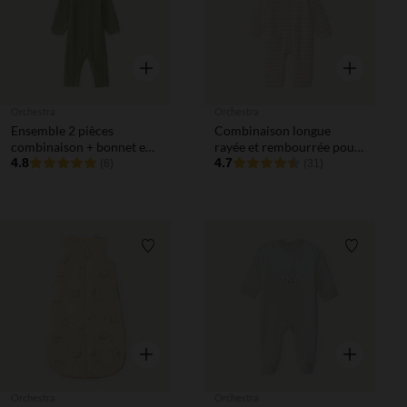
Aperçu rapide
Aperçu rapi
Orchestra
Orchestra
Ensemble 2 pièces
Combinaison longue
combinaison + bonnet en
rayée et rembourrée pour
tricot pour bébé garçon
4.8
bébé
4.7
(6)
(31)
Liste de souhaits
Liste de 
Aperçu rapide
Aperçu rapi
Orchestra
Orchestra