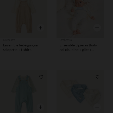
Liste de souhaits
Liste de 
Aperçu rapide
Aperçu rapi
Orchestra
Orchestra
Ensemble bébé garçon
Ensemble 3 pièces Body
salopette + t-shirt
col claudine + gilet +
manches longues motif
pantalon imprimé
ourson
papillons pour bébé fille
Liste de souhaits
Liste de 
Aperçu rapide
Aperçu rapi