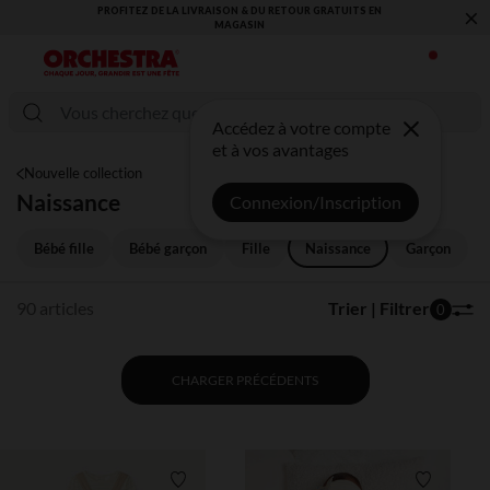
×
IVRAISON & DU RETOUR GRATUITS EN
VOUS ALLEZ ADORER LA RENTRÉ
MAGASIN​
COLLECT
Accédez à votre compte
et à vos avantages
Nouvelle collection
Naissance
Connexion/Inscription
Bébé fille
Bébé garçon
Fille
Naissance
Garçon
90 articles
Trier | Filtrer
0
CHARGER PRÉCÉDENTS