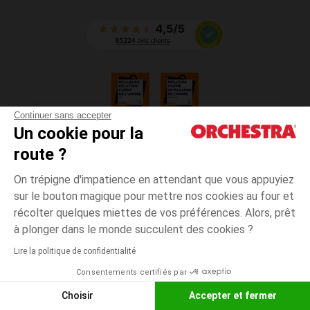
Continuer sans accepter
Un cookie pour la
CGV
route ?
CGU
Mentions légales
On trépigne d'impatience en attendant que vous appuyiez
*Conditions des offres en cours
sur le bouton magique pour mettre nos cookies au four et
Données personnelles
récolter quelques miettes de vos préférences. Alors, prêt
Gestion des cookies
à plonger dans le monde succulent des cookies ?
Accessibilité : non conforme
Lire la politique de confidentialité
Orchestra adhère au code déontologique de la Fédération du e-commerce
Consentements certifiés par
et de la vente à distance française (FEVAD) et au système de Médiation du
e-commerce
Choisir
Accepter et fermer