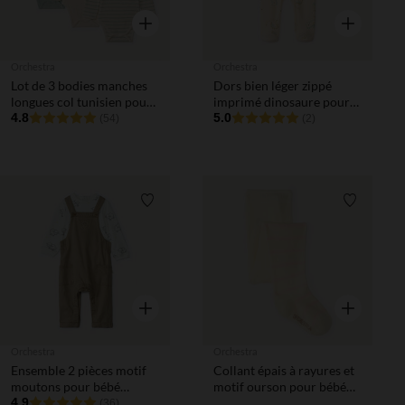
Aperçu rapide
Aperçu rapi
Orchestra
Orchestra
Lot de 3 bodies manches
Dors bien léger zippé
longues col tunisien pour
imprimé dinosaure pour
bébé garçon
4.8
bébé garçon
5.0
(54)
(2)
Liste de souhaits
Liste de 
Aperçu rapide
Aperçu rapi
Orchestra
Orchestra
Ensemble 2 pièces motif
Collant épais à rayures et
moutons pour bébé
motif ourson pour bébé
garçon
4.9
fille
(36)