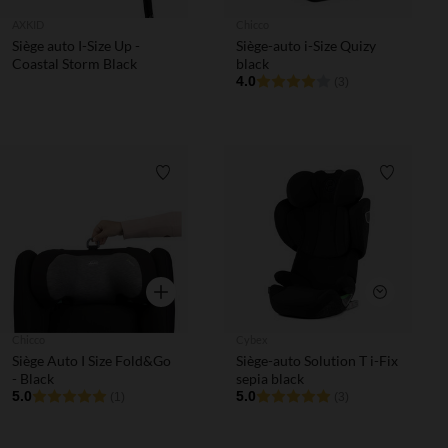
AXKID
Chicco
Siège auto I-Size Up -
Siège-auto i-Size Quizy
Coastal Storm Black
black
4.0
(3)
Liste de souhaits
Liste de 
Aperçu rapide
Aperçu rapi
Chicco
Cybex
Siège Auto I Size Fold&Go
Siège-auto Solution T i-Fix
- Black
sepia black
5.0
5.0
(1)
(3)