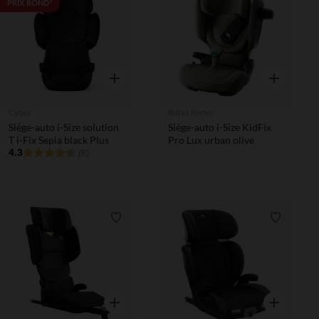
Liste de souhaits
Liste de 
PRIX ROND*
Aperçu rapide
Aperçu rapi
Cybex
Britax Römer
Siège-auto i-Size solution
Siège-auto i-Size KidFix
T i-Fix Sepia black Plus
Pro Lux urban olive
4.3
(6)
Liste de souhaits
Liste de 
Aperçu rapide
Aperçu rapi