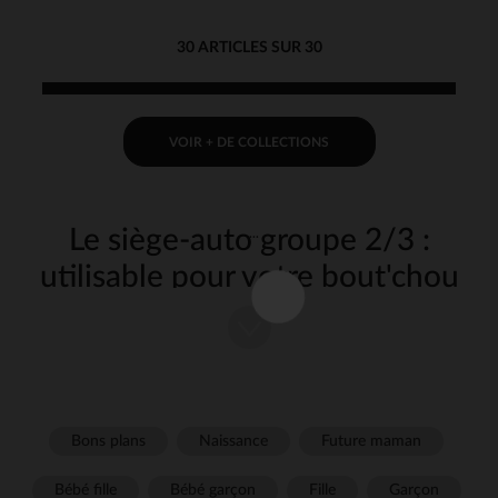
30 ARTICLES SUR 30
VOIR + DE COLLECTIONS
Le siège-auto groupe 2/3 :
utilisable pour votre bout'chou
de 100 à 150 cm
, ce siège auto possède des
Evolutif
fonctionnalités similaires au
. Votre bébé sera
afin de pouvoir
rehausseur
légèrement relevé
passer
. Il pourra également être
la ceinture sur l’épaule et le cou
positionné
. Pour une sécurité optimale, il sera retenu par une
face à la route
de fixation sur certains de nos modèles. Pour les
Bons plans
Naissance
Future maman
ceinture à 3 points
autres, vous devrez utiliser la ceinture de la voiture pour fixer votre
enfant au siège.
Bébé fille
Bébé garçon
Fille
Garçon