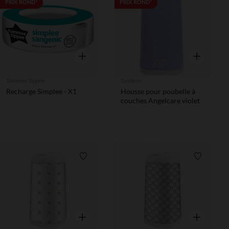
Liste de souhaits
Liste de 
PRIX ROND*
PRIX ROND*
Aperçu rapide
Aperçu rapi
Tommee Tippee
Tamboor
Recharge Simplee - X1
Housse pour poubelle à
couches Angelcare violet
Liste de souhaits
Liste de 
Aperçu rapide
Aperçu rapi