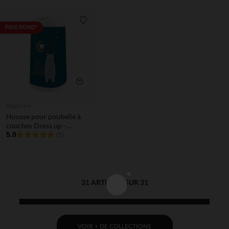
Liste de souhaits
PRIX ROND*
Aperçu rapide
Angelcare
Housse pour poubelle à
couches Dress up -
Royaume des neiges
5.0
(1)
31 ARTICLES SUR 31
VOIR + DE COLLECTIONS