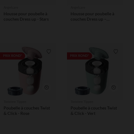
Angelcare
Angelcare
Housse pour poubelle à
Housse pour poubelle à
couches Dress up - Stars
couches Dress up –
Eléphants gris
Liste de souhaits
Liste de 
PRIX ROND*
PRIX ROND*
Aperçu rapide
Aperçu rapi
Tommee Tippee
Tommee Tippee
Poubelle à couches Twist
Poubelle à couches Twist
& Click - Rose
& Click - Vert