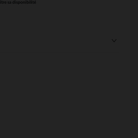
re sa disponibilité
 Options
tres de confidentialité, en garantissant la conformité avec les