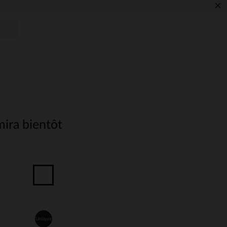
×
ira bientôt
Unique