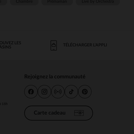
e
Chambre
Prémaman
Live by Orchestra
OUVEZ LES
TÉLÉCHARGER L'APPLI
ASINS
Rejoignez la communauté
s
 à 18h
Carte cadeau