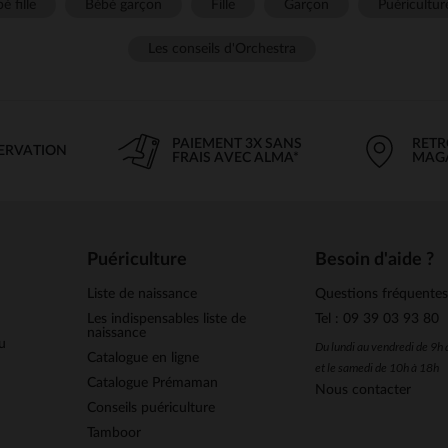
é fille
Bébé garçon
Fille
Garçon
Puéricultur
Les conseils d'Orchestra
PAIEMENT 3X SANS
RETR
SERVATION
FRAIS AVEC ALMA*
MAG
Puériculture
Besoin d'aide ?
Liste de naissance
Questions fréquente
Les indispensables liste de
Tel : 09 39 03 93 80
naissance
u
Du lundi au vendredi de 9h
Catalogue en ligne
et le samedi de 10h à 18h
Catalogue Prémaman
Nous contacter
Conseils puériculture
Tamboor