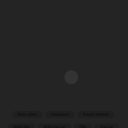
Bons plans
Naissance
Future maman
Bébé fille
Bébé garçon
Fille
Garçon