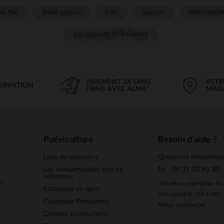
é fille
Bébé garçon
Fille
Garçon
Puéricultur
Les conseils d'Orchestra
PAIEMENT 3X SANS
RETR
SERVATION
FRAIS AVEC ALMA*
MAG
Puériculture
Besoin d'aide ?
Liste de naissance
Questions fréquente
Les indispensables liste de
Tel : 09 39 03 93 80
naissance
u
Du lundi au vendredi de 9h
Catalogue en ligne
et le samedi de 10h à 18h
Catalogue Prémaman
Nous contacter
Conseils puériculture