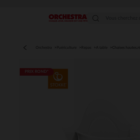
Menu
Orchestra
Puériculture
Repas
A table
Chaises hautes,r
PRIX ROND*