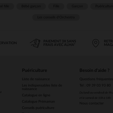
é fille
Bébé garçon
Fille
Garçon
Puéricultur
Les conseils d'Orchestra
PAIEMENT 3X SANS
RETR
SERVATION
FRAIS AVEC ALMA*
MAG
Puériculture
Besoin d'aide ?
Liste de naissance
Questions fréquente
Les indispensables liste de
Tel : 09 39 03 93 80
naissance
u
Du lundi au vendredi de 9h
Catalogue en ligne
et le samedi de 10h à 18h
Catalogue Prémaman
Nous contacter
Conseils puériculture