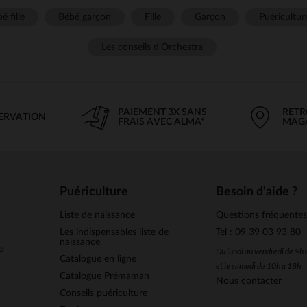
é fille
Bébé garçon
Fille
Garçon
Puéricultur
Les conseils d'Orchestra
PAIEMENT 3X SANS
RETR
SERVATION
FRAIS AVEC ALMA*
MAG
Puériculture
Besoin d'aide ?
Liste de naissance
Questions fréquente
Les indispensables liste de
Tel : 09 39 03 93 80
naissance
u
Du lundi au vendredi de 9h
Catalogue en ligne
et le samedi de 10h à 18h
Catalogue Prémaman
Nous contacter
Conseils puériculture