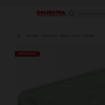
Menu
Orchestra
Puériculture
Repas
A table
Vaisselle
PRIX ROND*