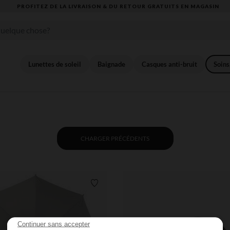
PROFITEZ DE LA LIVRAISON & DU RETOUR GRATUITS EN MAGASIN​
Lunettes de soleil
Baignade
Casques anti-bruit
Soins
CHARGER PRÉCÉDENTS
Liste de souhaits
Continuer sans accepter