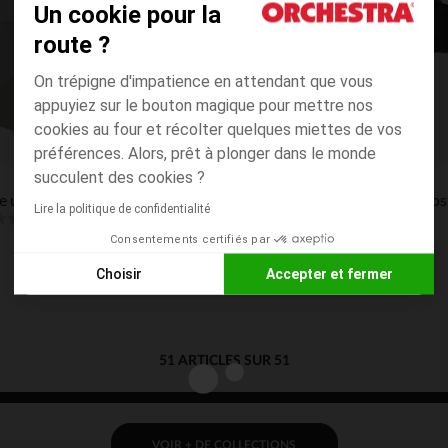
Un cookie pour la
route ?
On trépigne d'impatience en attendant que vous
appuyiez sur le bouton magique pour mettre nos
cookies au four et récolter quelques miettes de vos
préférences. Alors, prêt à plonger dans le monde
Aperçu rapide
Besafe
succulent des cookies ?
Ombrelle universelle poussette - Beige
Lot de 2 pares-soleil électro
Lire la politique de confidentialité
(1)
Consentements certifiés par
Choisir
Accepter et fermer
Axeptio consent
Plateforme de Gestion du Consentement : Personnalisez vos
Notre plateforme vous permet d'adapter et de gérer vos paramè
51 ARTICLES SUR 51
VOIR + DE COLLECTIONS