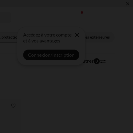
×
Accédez à votre compte
, protection UV
Anti-moustiques
Activités extérieures
et à vos avantages
Connexion/Inscription
51 articles
Trier | Filtrer
0
Liste de souhaits