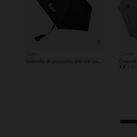
Aperçu rapide
Tigex
Chicco
Ombrelle de poussette anti-UV (coloris aléatoire)
1.0