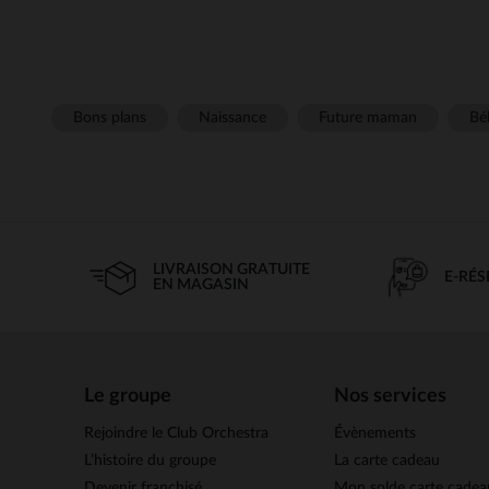
Bons plans
Naissance
Future maman
Béb
LIVRAISON GRATUITE
E-RÉ
EN MAGASIN
Le groupe
Nos services
Rejoindre le Club Orchestra
Évènements
L’histoire du groupe
La carte cadeau
Devenir franchisé
Mon solde carte cadea