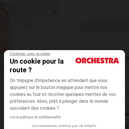
CHOISIR UNE T
Continuer sans accepter
DISPONIBILI
Un cookie pour la
route ?
On trépigne d'impatience en attendant que vous
appuyiez sur le bouton magique pour mettre nos
cookies au four et récolter quelques miettes de vos
préférences. Alors, prêt à plonger dans le monde
succulent des cookies ?
MODES DE LIVRAISON
Lire la politique de confidentialité
Consentements certifiés par
4,90 
Point Relais