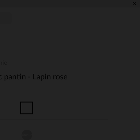
×
nie
 pantin - Lapin rose
Unique