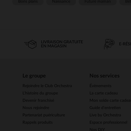
Bons plans
Naissance
Future maman
Béb
LIVRAISON GRATUITE
E-RÉ
EN MAGASIN
Le groupe
Nos services
Rejoindre le Club Orchestra
Évènements
L’histoire du groupe
La carte cadeau
Devenir franchisé
Mon solde carte cadea
Nous rejoindre
Guide d'entretien
Partenariat puériculture
Live by Orchestra
Rappels produits
Espace professionnel
Nos DIY