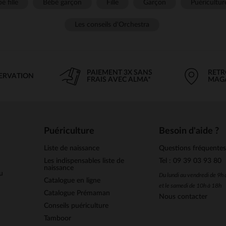
é fille
Bébé garçon
Fille
Garçon
Puéricultur
Les conseils d'Orchestra
PAIEMENT 3X SANS
RETR
SERVATION
FRAIS AVEC ALMA*
MAG
Puériculture
Besoin d'aide ?
Liste de naissance
Questions fréquente
Les indispensables liste de
Tel : 09 39 03 93 80
naissance
u
Du lundi au vendredi de 9h
Catalogue en ligne
et le samedi de 10h à 18h
Catalogue Prémaman
Nous contacter
Conseils puériculture
Tamboor