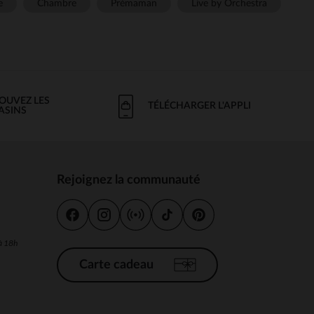
e
Chambre
Prémaman
Live by Orchestra
OUVEZ LES
TÉLÉCHARGER L'APPLI
ASINS
Rejoignez la communauté
s
 à 18h
Carte cadeau