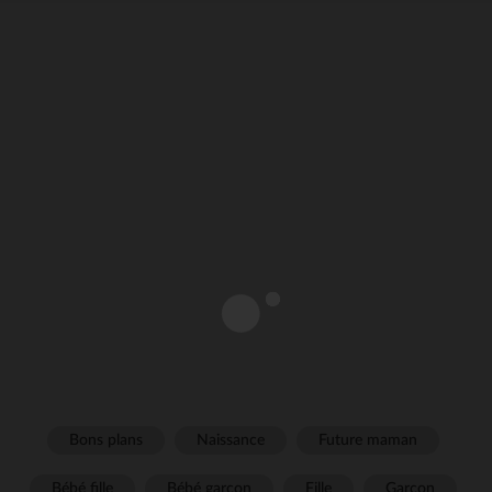
Bons plans
Naissance
Future maman
Bébé fille
Bébé garçon
Fille
Garçon