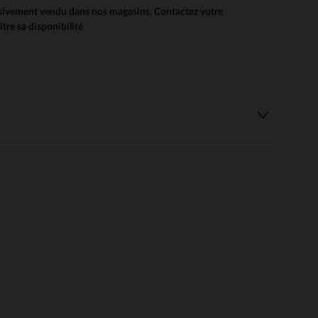
usivement vendu dans nos magasins. Contactez votre
re sa disponibilité
 Options
tres de confidentialité, en garantissant la conformité avec les