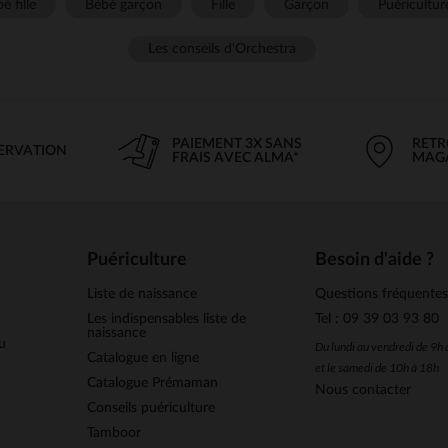
é fille
Bébé garçon
Fille
Garçon
Puéricultur
Les conseils d'Orchestra
PAIEMENT 3X SANS
RETR
SERVATION
FRAIS AVEC ALMA*
MAG
Puériculture
Besoin d'aide ?
Liste de naissance
Questions fréquente
Les indispensables liste de
Tel : 09 39 03 93 80
naissance
u
Du lundi au vendredi de 9h
Catalogue en ligne
et le samedi de 10h à 18h
Catalogue Prémaman
Nous contacter
Conseils puériculture
Tamboor