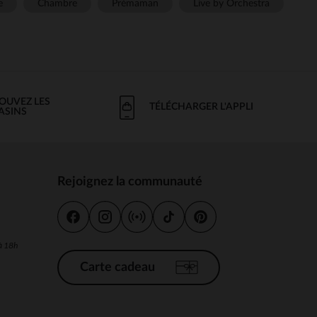
e
Chambre
Prémaman
Live by Orchestra
OUVEZ LES
TÉLÉCHARGER L'APPLI
ASINS
Rejoignez la communauté
s
 à 18h
Carte cadeau