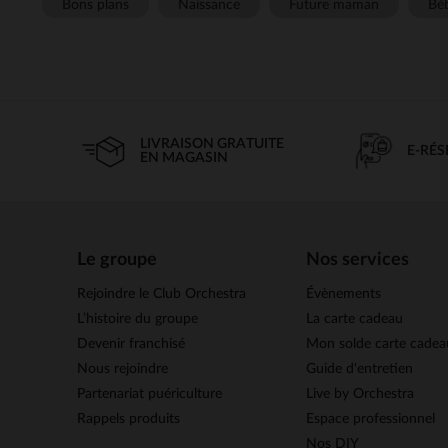
Bons plans
Naissance
Future maman
Béb
LIVRAISON GRATUITE
E-RÉ
EN MAGASIN
Le groupe
Nos services
Rejoindre le Club Orchestra
Évènements
L’histoire du groupe
La carte cadeau
Devenir franchisé
Mon solde carte cadea
Nous rejoindre
Guide d'entretien
Partenariat puériculture
Live by Orchestra
Rappels produits
Espace professionnel
Nos DIY