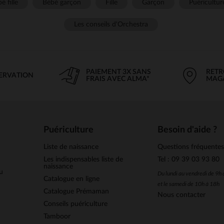
é fille
Bébé garçon
Fille
Garçon
Puéricultur
Les conseils d'Orchestra
PAIEMENT 3X SANS
RETR
SERVATION
FRAIS AVEC ALMA*
MAG
Puériculture
Besoin d'aide ?
Liste de naissance
Questions fréquente
Les indispensables liste de
Tel : 09 39 03 93 80
naissance
u
Du lundi au vendredi de 9h
Catalogue en ligne
et le samedi de 10h à 18h
Catalogue Prémaman
Nous contacter
Conseils puériculture
Tamboor