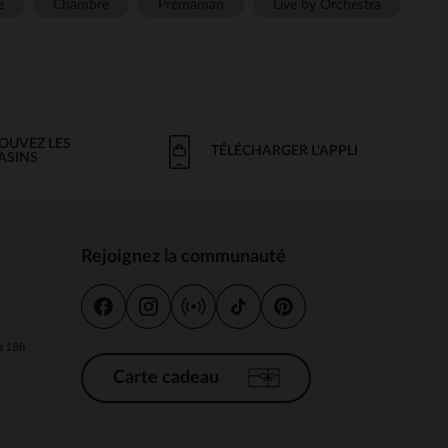
e
Chambre
Prémaman
Live by Orchestra
OUVEZ LES
TÉLÉCHARGER L'APPLI
ASINS
Rejoignez la communauté
s
 à 18h
Carte cadeau