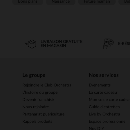
Bons plans
Naissance
Future maman
Béb
LIVRAISON GRATUITE
E-RÉ
EN MAGASIN
Le groupe
Nos services
Rejoindre le Club Orchestra
Évènements
L’histoire du groupe
La carte cadeau
Devenir franchisé
Mon solde carte cadea
Nous rejoindre
Guide d'entretien
Partenariat puériculture
Live by Orchestra
Rappels produits
Espace professionnel
Nos DIY