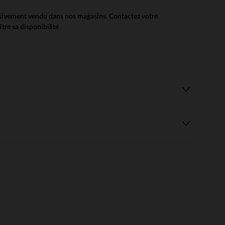
usivement vendu dans nos magasins. Contactez votre
re sa disponibilité
 Options
tres de confidentialité, en garantissant la conformité avec les