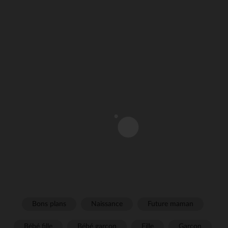
Bons plans
Naissance
Future maman
Bébé fille
Bébé garçon
Fille
Garçon