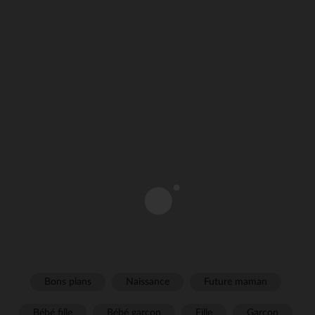
Bons plans
Naissance
Future maman
Bébé fille
Bébé garçon
Fille
Garçon