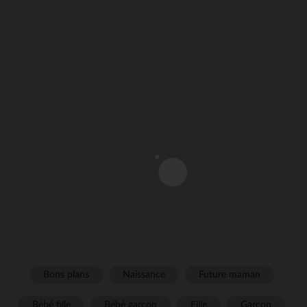
Bons plans
Naissance
Future maman
Bébé fille
Bébé garçon
Fille
Garçon