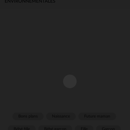
ENVIRONNEMENTALES
Bons plans
Naissance
Future maman
Bébé fille
Bébé garçon
Fille
Garçon