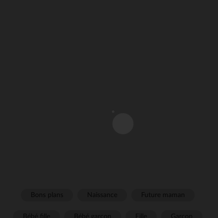
Bons plans
Naissance
Future maman
Bébé fille
Bébé garçon
Fille
Garçon