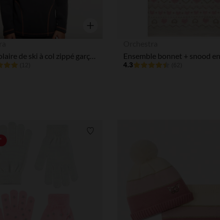
Notre plateforme vous permet d'adapter et de gérer vos paramè
Aperçu rapide
ra
Orchestra
Sweat polaire de ski à col zippé garçon
4.3
(12)
(62)
Liste de souhaits
*