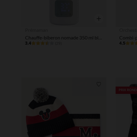
Aperçu rapide
Prémaman
Orchest
Chauffe-biberon nomade 350 ml blanc
3.4
4.5
(29)
Liste de souhaits
PRIX ROND