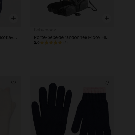
Aperçu rapide
Aperçu rapide
Babymoov
Lot de 2 paires de gants en tricot avec détails pailletés fille
Porte-bébé de randonnée Moov Hike vert sauge
5.0
(2)
Liste de souhaits
Liste de souha