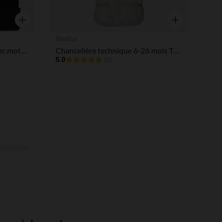
Aperçu rapide
Aperçu rapide
Beaba
Bonnet fantaisie en tricot avec motifs flocon et pompon
Chancelière technique 6-26 mois TOG 6 doublée polaire gris chiné
5.0
(2)