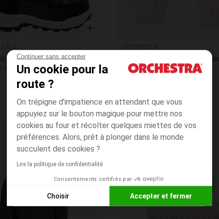
Aperçu rapide
LUES
Orchestra
Continuer sans accepter
Après-Ski à coque et motif camouflage pour enfant garçon
Un cookie pour la
4.8
(32)
(84)
route ?
On trépigne d'impatience en attendant que vous
appuyiez sur le bouton magique pour mettre nos
cookies au four et récolter quelques miettes de vos
préférences. Alors, prêt à plonger dans le monde
Liste de souhaits
PRIX ROND*
succulent des cookies ?
Lire la politique de confidentialité
Consentements certifiés par
Choisir
Accepter et fermer
Axeptio consent
Plateforme de Gestion du Consentement : Personnalisez vos