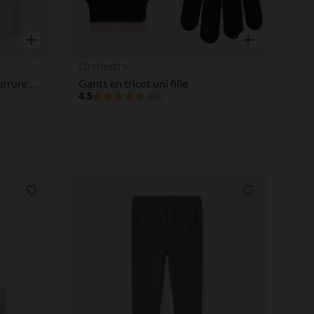
Aperçu rapide
Aperçu rapide
Orchestra
Gants 2 en 1 Licorne effet fourrure fille
Gants en tricot uni fille
4.5
(66)
Liste de souhaits
Liste de souha
 Options