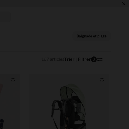
×
 !
Baignade et plage
167 articles
Trier | Filtrer
0
Liste de souhaits
Liste de souha