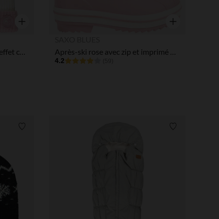
Aperçu rapide
Aperçu rapide
SAXO BLUES
Bonnet de ski en tricot perlé effet color block fille
Après-ski rose avec zip et imprimé arty + lien de serrage fille
4.2
(59)
Liste de souhaits
Liste de souha