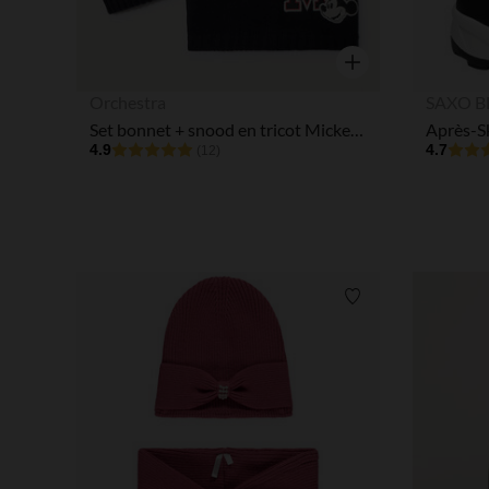
Aperçu rapide
Orchestra
SAXO B
Set bonnet + snood en tricot Mickey Disney garçon
4.9
4.7
(12)
Liste de souhaits