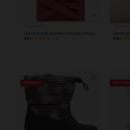
Aperçu rapide
Orchestra
Orchest
Set en tricot bonnet + snood à strass fille
4.5
4.8
(30)
Liste de souhaits
PRIX ROND*
PRIX ROND