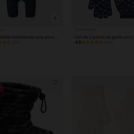
Aperçu rapide
ra
Orchestra
Combi-pilote matelassée unie pour bébé garçon avec finitions différentes selon l'âge
4.5
(337)
(106)
Liste de souhaits
*