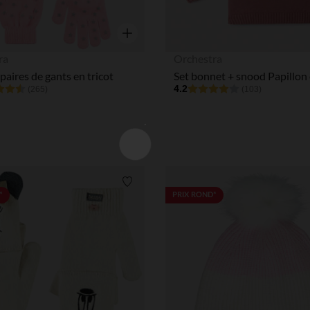
Aperçu rapide
ra
Orchestra
 paires de gants en tricot
4.2
(265)
(103)
Liste de souhaits
*
PRIX ROND*