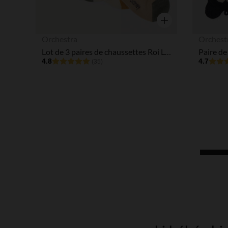
Aperçu rapide
Orchestra
Orchest
Lot de 3 paires de chaussettes Roi Lion Disney pour bébé garçon
4.8
4.7
(35)