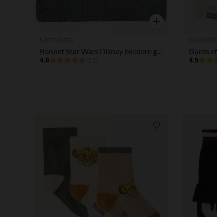
Aperçu rapide
Orchestra
Orchest
Bonnet Star Wars Disney bicolore garçon
4.6
4.5
(11)
Liste de souhaits