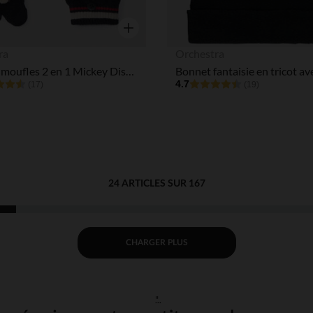
Aperçu rapide
ra
Orchestra
Paire de moufles 2 en 1 Mickey Disney garçon
4.7
(17)
(19)
24 ARTICLES SUR 167
CHARGER PLUS
"