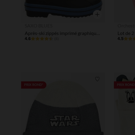
Aperçu rapide
SAXO BLUES
Orchest
Après-ski zippés imprimé graphique pour bébé garçon
Lot de 2
4.6
4.5
(8)
Liste de souhaits
PRIX ROND*
PRIX ROND