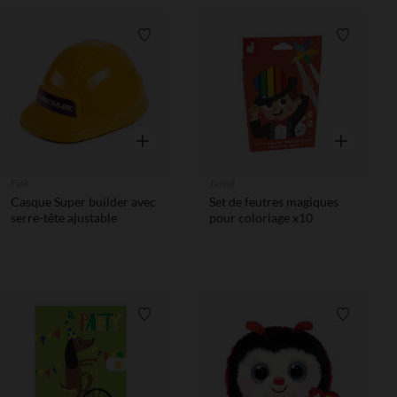
Liste de souhaits
Liste de 
Aperçu rapide
Aperçu rapi
Falk
Janod
Casque Super builder avec
Set de feutres magiques
serre-tête ajustable
pour coloriage x10
Liste de souhaits
Liste de 