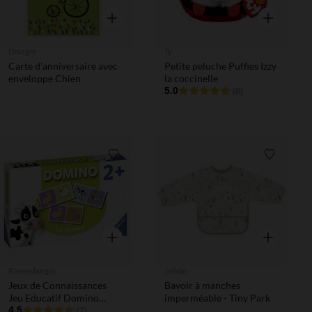
Aperçu rapide
Aperçu rapi
Draeger
Ty
Carte d'anniversaire avec
Petite peluche Puffies Izzy
enveloppe Chien
la coccinelle
5.0
(8)
Liste de souhaits
Liste de 
Aperçu rapide
Aperçu rapi
Ravensburger
Jollein
Jeux de Connaissances
Bavoir à manches
Jeu Educatif Domino
imperméable - Tiny Park
Animaux de la Ferme
4.5
(2)