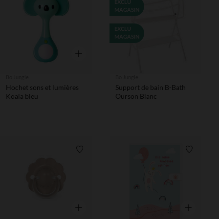
Liste de souhaits
EXCLU
MAGASIN
EXCLU
MAGASIN
Aperçu rapide
Bo Jungle
Bo Jungle
Hochet sons et lumières
Support de bain B-Bath
Koala bleu
Ourson Blanc
Liste de souhaits
Liste de 
Aperçu rapide
Aperçu rapi