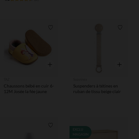
Liste de souhaits
Liste de 
Aperçu rapide
Aperçu rapi
TAZ
Suavinex
Chaussons bébé en cuir 6-
Suspenders à tétines en
12M Josée la fée jaune
ruban de tissu beige clair
Liste de souhaits
EXCLU
MAGASIN