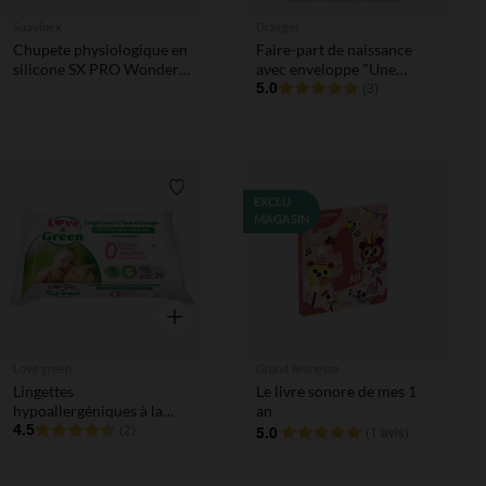
Suavinex
Draeger
Chupete physiologique en
Faire-part de naissance
silicone SX PRO Wonder
avec enveloppe "Une
6-18M beige intense
petite princesse est née"
5.0
(3)
Liste de souhaits
EXCLU
MAGASIN
Aperçu rapide
Love green
Gründ Jeunesse
Lingettes
Le livre sonore de mes 1
hypoallergéniques à la
an
Fleur d'Oranger x64
4.5
5.0
(
1 avis
)
(2)