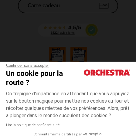
Carte cadeau
Continuer sans accepter
Un cookie pour la
CGV
route ?
CGU
Mentions légales
On trépigne d'impatience en attendant que vous appuyiez
*Conditions des offres en cours
sur le bouton magique pour mettre nos cookies au four et
Données personnelles
récolter quelques miettes de vos préférences. Alors, prêt
Gestion des cookies
à plonger dans le monde succulent des cookies ?
Accessibilité : non conforme
Lire la politique de confidentialité
Orchestra adhère au code déontologique de la Fédération du e-commerce
Consentements certifiés par