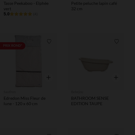
Tasse Peekaboo - Elphée
Petite peluche lapin café
vert
32 cm
5.0
(4)
Liste de souhaits
Liste de 
PRIX ROND*
Aperçu rapide
Aperçu rapi
Sauthon
Bebejou
Edredon Miss Fleur de
BATHROOM SENSE
lune - 120 x 60 cm
EDITION TAUPE