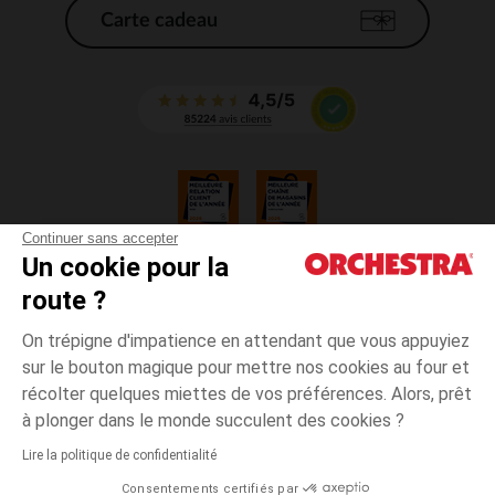
Carte cadeau
Continuer sans accepter
Un cookie pour la
CGV
route ?
CGU
Mentions légales
On trépigne d'impatience en attendant que vous appuyiez
*Conditions des offres en cours
sur le bouton magique pour mettre nos cookies au four et
Données personnelles
récolter quelques miettes de vos préférences. Alors, prêt
Gestion des cookies
à plonger dans le monde succulent des cookies ?
Accessibilité : non conforme
Lire la politique de confidentialité
Orchestra adhère au code déontologique de la Fédération du e-commerce
Consentements certifiés par