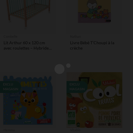
Combelle
Nathan
Lit Arthur 60 x 120 cm
Livre Bébé T'Choupi à la
avec roulettes – Hybride
crèche
Vert Mint
EXCLU
EXCLU
MAGASIN
MAGASIN
Hemma
Vitabio