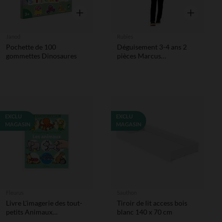
Aperçu rapide
Aperçu rapi
Janod
Rubies
Pochette de 100
Déguisement 3-4 ans 2
gommettes Dinosaures
pièces Marcus
Pat'Patrouille
EXCLU
EXCLU
MAGASIN
MAGASIN
Fleurus
Sauthon
Livre L'imagerie des tout-
Tiroir de lit access bois
petits Animaux
blanc 140 x 70 cm
autocollant