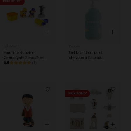
Liste de souhaits
Liste de 
PRIX ROND*
Aperçu rapide
Aperçu rapi
Spin Master
Poupon
Figurine Ruben et
Gel lavant corps et
Compagnie 2 modèles
cheveux à l'extrait
assortis (modèle aléatoire)
5.0
d'abricot - 500 ml
(1)
Liste de souhaits
Liste de 
PRIX ROND*
Aperçu rapide
Aperçu rapi