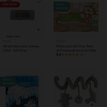
Liste de souhaits
PRIX ROND*
EXCLU
MAGASIN
Aperçu rapide
Stokke
Babybio
Set de table pour plateau
Petits pots de Chou-fleur
Clikk - Soft Grey
et Pomme de terre 2x130g
5.0
(4)
Liste de 
EXCLU
MAGASIN
Aperçu rapi