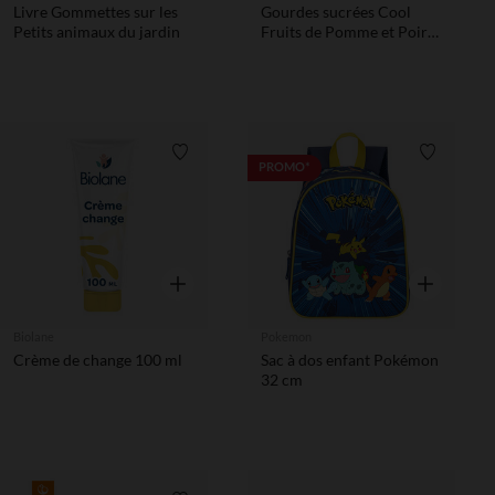
Livre Gommettes sur les
Gourdes sucrées Cool
Petits animaux du jardin
Fruits de Pomme et Poire
4x90g
Liste de souhaits
Liste de 
PROMO*
Aperçu rapide
Aperçu rapi
Biolane
Pokemon
Crème de change 100 ml
Sac à dos enfant Pokémon
32 cm