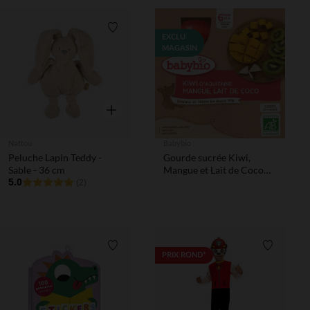
Liste de souhaits
EXCLU
MAGASIN
Aperçu rapide
Nattou
Babybio
Peluche Lapin Teddy -
Gourde sucrée Kiwi,
Sable - 36 cm
Mangue et Lait de Coco
5.0
4x90g
(2)
Liste de souhaits
Liste de 
PRIX ROND*