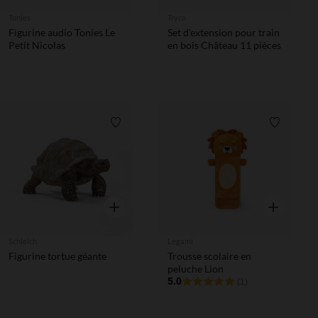
Tonies
Tryco
Figurine audio Tonies Le
Set d'extension pour train
Petit Nicolas
en bois Château 11 pièces
Liste de souhaits
Liste de 
Aperçu rapide
Aperçu rapi
Schleich
Legami
Figurine tortue géante
Trousse scolaire en
peluche Lion
5.0
(1)