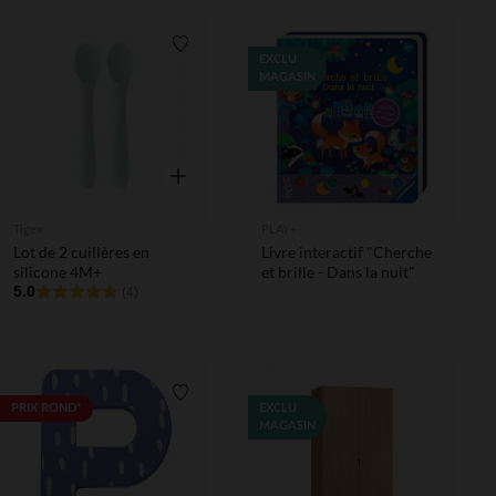
Liste de souhaits
EXCLU
MAGASIN
Aperçu rapide
Tigex
PLAY+
Lot de 2 cuillères en
Livre interactif "Cherche
silicone 4M+
et brille - Dans la nuit"
5.0
(4)
Liste de souhaits
PRIX ROND*
EXCLU
MAGASIN