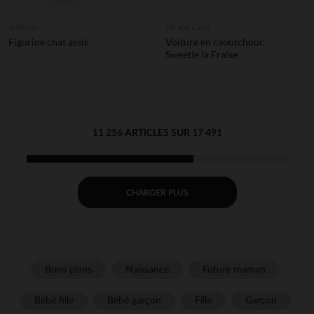
Schleich
Oli and Carol
Figurine chat assis
Voiture en caoutchouc
Sweetie la Fraise
11 256 ARTICLES SUR 17 491
CHARGER PLUS
Bons plans
Naissance
Future maman
Bébé fille
Bébé garçon
Fille
Garçon