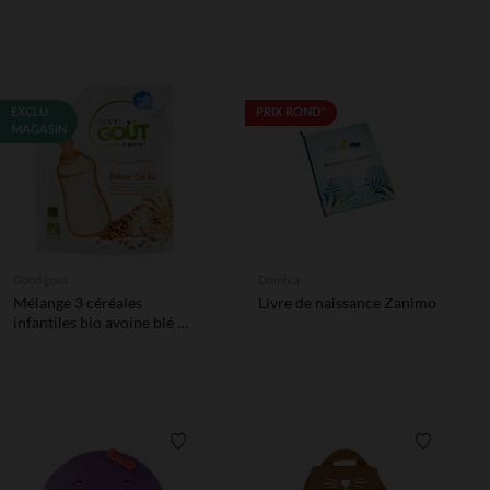
EXCLU
PRIX ROND*
MAGASIN
Good gout
Domiva
Mélange 3 céréales
Livre de naissance Zanimo
infantiles bio avoine blé et
riz - 200g
Liste de souhaits
Liste de 