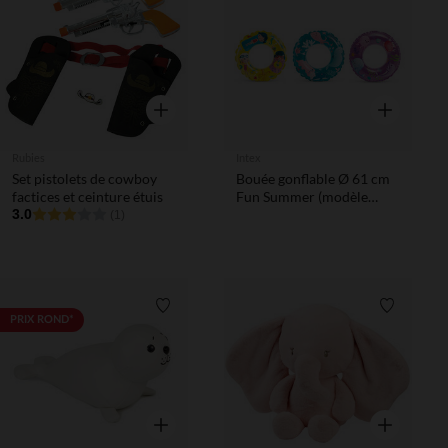
Liste de souhaits
Liste de 
Aperçu rapide
Aperçu rapi
Rubies
Intex
Set pistolets de cowboy
Bouée gonflable Ø 61 cm
factices et ceinture étuis
Fun Summer (modèle
3.0
aléatoire)
(1)
Liste de souhaits
Liste de 
PRIX ROND*
Aperçu rapide
Aperçu rapi