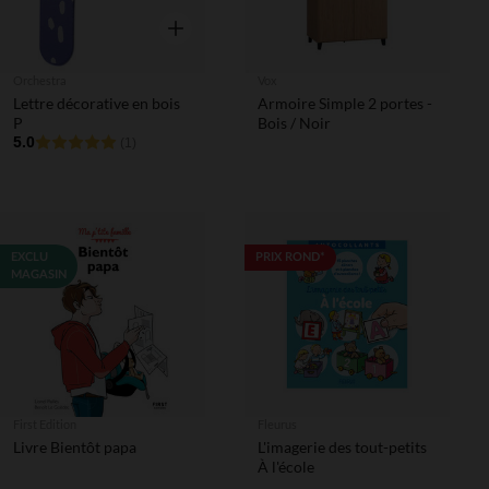
Aperçu rapide
Orchestra
Vox
Lettre décorative en bois
Armoire Simple 2 portes -
P
Bois / Noir
5.0
(1)
EXCLU
PRIX ROND*
MAGASIN
First Edition
Fleurus
Livre Bientôt papa
L'imagerie des tout-petits
À l'école