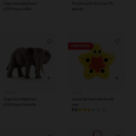
Figurine éléphant
Puzzle jolie licorne 45
d'Afrique mâle
pièces
Liste de souhaits
Liste de 
PRIX ROND*
Aperçu rapide
Aperçu rapi
Schleich
Chicco
Figurine éléphant
Jouet de bain étoile de
d'Afrique femelle
mer
3.0
(1)