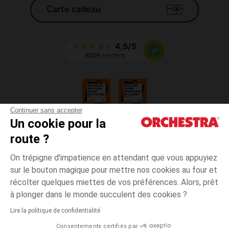
Carte cadeau
Continuer sans accepter
Un cookie pour la
CGV
route ?
CGU
Mentions légales
On trépigne d'impatience en attendant que vous appuyiez
*Conditions des offres en cours
sur le bouton magique pour mettre nos cookies au four et
Données personnelles
récolter quelques miettes de vos préférences. Alors, prêt
Gestion des cookies
à plonger dans le monde succulent des cookies ?
Accessibilité : non conforme
Lire la politique de confidentialité
Orchestra adhère au code déontologique de la Fédération du e-commerce
Consentements certifiés par