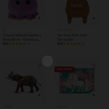
Aperçu rapide
Aperçu rapi
Ty
Oh la la Paris
Coussin peluche Squish a
Sac à dos Petit chat -
Boos 20 cm - Octavia la
Terracotta
pieuvre
5.0
5.0
(3)
(3)
Liste de souhaits
Liste de 
PRIX ROND*
Aperçu rapide
Aperçu rapi
Schleich
Nathan