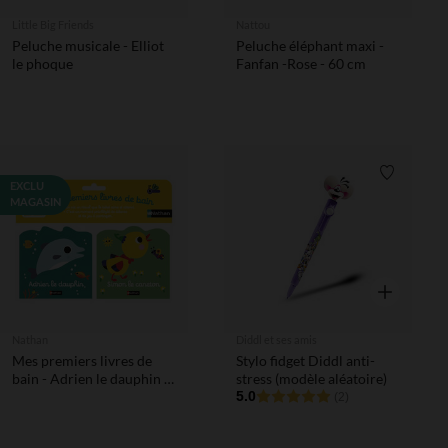
Little Big Friends
Nattou
Peluche musicale - Elliot
Peluche éléphant maxi -
le phoque
Fanfan -Rose - 60 cm
Liste de 
EXCLU
MAGASIN
Aperçu rapi
Nathan
Diddl et ses amis
Mes premiers livres de
Stylo fidget Diddl anti-
bain - Adrien le dauphin et
stress (modèle aléatoire)
Simon le caneton
5.0
(2)