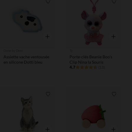
Liste de souhaits
Liste de 
Aperçu rapide
Aperçu rapi
Done by Deer
Ty
Assiette vache ventousée
Porte-clés Beanie Boo's
en silicone Dotti bleu
Clip Nina la Souris
4.7
(13)
Liste de souhaits
Liste de 
Aperçu rapide
Aperçu rapi