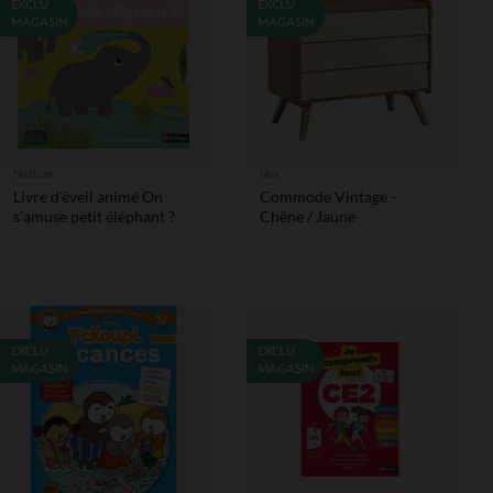
EXCLU
EXCLU
MAGASIN
MAGASIN
Nathan
Vox
Livre d'éveil animé On
Commode Vintage -
s’amuse petit éléphant ?
Chêne / Jaune
EXCLU
EXCLU
MAGASIN
MAGASIN