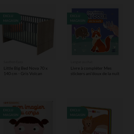
EXCLU
EXCLU
MAGASIN
MAGASIN
Sauthon Easy
Langue au chat
Little Big Bed Nova 70 x
Livre à compléter Mes
140 cm - Gris Volcan
stickers ani'doux de la nuit
EXCLU
EXCLU
MAGASIN
MAGASIN