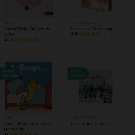
Hemma
Gründ Jeunesse
Livre n°4 Mon imagier du
Livre Les câlins de papa
corps
4.0
(1)
5.0
(1)
EXCLU
EXCLU
MAGASIN
MAGASIN
Nathan
Usborne Publishing
Livre T'choupi ne veut pas
Livre sonore Londres
se coucher
5.0
(1)