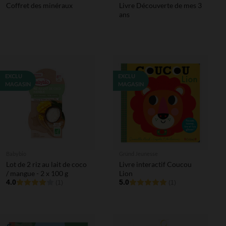
Coffret des minéraux
Livre Découverte de mes 3
ans
EXCLU
EXCLU
MAGASIN
MAGASIN
Babybio
Gründ Jeunesse
Lot de 2 riz au lait de coco
Livre interactif Coucou
/ mangue - 2 x 100 g
Lion
4.0
5.0
(1)
(1)