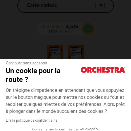
Carte cadeau
Continuer sans accepter
Un cookie pour la
CGV
route ?
CGU
Mentions légales
On trépigne d'impatience en attendant que vous appuyiez
*Conditions des offres en cours
sur le bouton magique pour mettre nos cookies au four et
Données personnelles
récolter quelques miettes de vos préférences. Alors, prêt
Gestion des cookies
à plonger dans le monde succulent des cookies ?
Accessibilité : non conforme
Lire la politique de confidentialité
Orchestra adhère au code déontologique de la Fédération du e-commerce
Consentements certifiés par