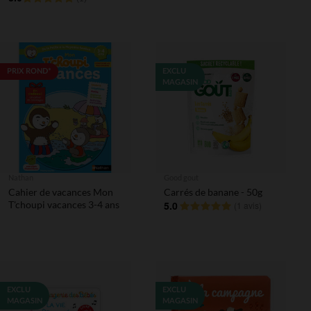
PRIX ROND*
EXCLU
MAGASIN
Nathan
Good gout
Cahier de vacances Mon
Carrés de banane - 50g
T'choupi vacances 3-4 ans
5.0
(
1 avis
)
EXCLU
EXCLU
MAGASIN
MAGASIN