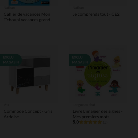
Nathan
Nathan
Cahier de vacances Mon
Je comprends tout - CE2
T'choupi vacances grande
section
EXCLU
EXCLU
MAGASIN
MAGASIN
Vox
Langue au chat
Commode Concept - Gris
Livre L'imagier des signes -
Ardoise
Mes premiers mots
5.0
(1)