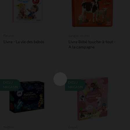
Fleurus
Langue au chat
Livre - La vie des bébés
Livre Bébé touche-à-tout -
A la campagne
EXCLU
EXCLU
MAGASIN
MAGASIN
Nathan
Gründ