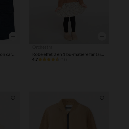
tres de confidentialité, en garantissant la conformité avec les
Aperçu rapide
Aperçu rapide
Orchestra
Bermuda uni avec poches façon cargo pour bébé garçon
Robe effet 2 en 1 bu-matière fantaisie pour bébé fille
4.7
(43)
Liste de souhaits
Liste de souha