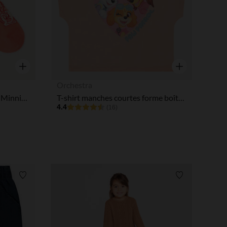
Aperçu rapide
Aperçu rapide
Orchestra
Lot de 3 chaussettes courtes Minnie Disney pour fille
T-shirt manches courtes forme boîte Pat'Patrouille fille
4.4
(16)
Liste de souhaits
Liste de souha
 Options