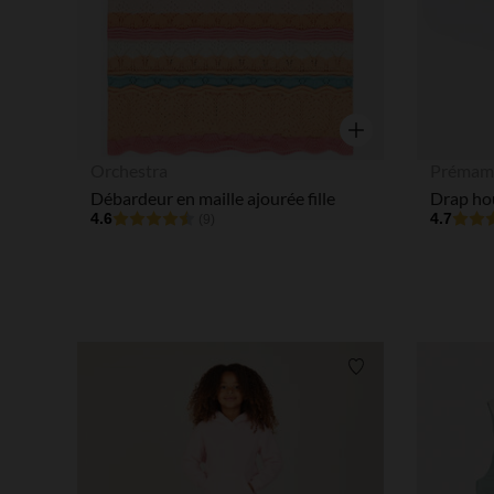
Aperçu rapide
Orchestra
Prémam
Débardeur en maille ajourée fille
4.6
4.7
(9)
Liste de souhaits