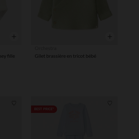
Aperçu rapide
Aperçu rapide
Orchestra
ey fille
Gilet brassière en tricot bébé
Liste de souhaits
Liste de souha
BEST PRICE*