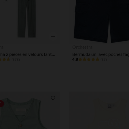
Notre plateforme vous permet d'adapter et de gérer vos paramè
Aperçu rapide
ra
Orchestra
Set pyjama 2 pièces en velours fantaisie garçon
4.8
(378)
(37)
Liste de souhaits
*