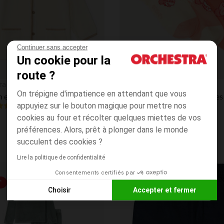
Continuer sans accepter
Un cookie pour la
route ?
Aperçu rapide
ra
Orchestra
On trépigne d'impatience en attendant que vous
 en tricot pour bébé garçon
appuyiez sur le bouton magique pour mettre nos
4.7
(6)
(3)
cookies au four et récolter quelques miettes de vos
préférences. Alors, prêt à plonger dans le monde
succulent des cookies ?
Lire la politique de confidentialité
Consentements certifiés par
Liste de souhaits
*
PRIX ROND*
Choisir
Accepter et fermer
Axeptio consent
Plateforme de Gestion du Consentement : Personnalisez vos