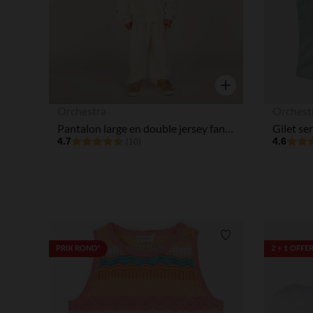
Aperçu rapide
Orchestra
Orchest
Pantalon large en double jersey fantaisie fille
Gilet se
4.7
4.6
(10)
Liste de souhaits
PRIX ROND*
2 + 1 OFFE