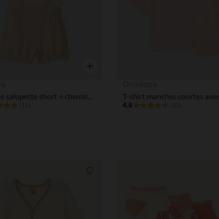
Aperçu rapide
ra
Orchestra
Ensemble salopette short + chemise col Claudine pour bébé garçon
4.6
(11)
(32)
Liste de souhaits