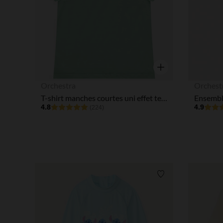
Aperçu rapide
Orchestra
Orchest
T-shirt manches courtes uni effet texturé pour bébé garçon
4.8
4.9
(224)
Liste de souhaits