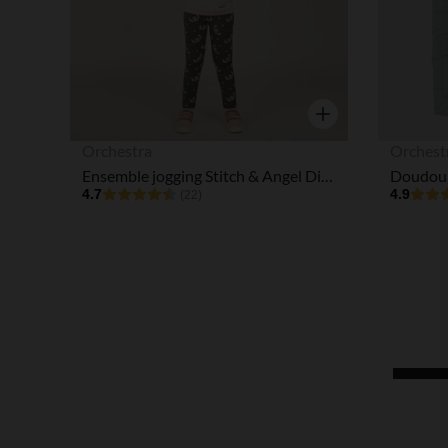
Aperçu rapide
Orchestra
Orchest
Ensemble jogging Stitch & Angel Disney fille
4.7
4.9
(22)