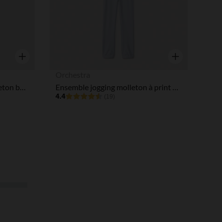
Aperçu rapide
Aperçu rapide
Orchestra
Ensemble de jogging en molleton bébé garçon motif ourson
Ensemble jogging molleton à print pailleté fille
4.4
(19)