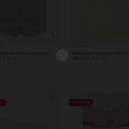
Aperçu rapide
ra
Orchestra
rveur en toile unie garçon
4.9
(11)
(15)
Liste de souhaits
RT*
PRIX ROND*