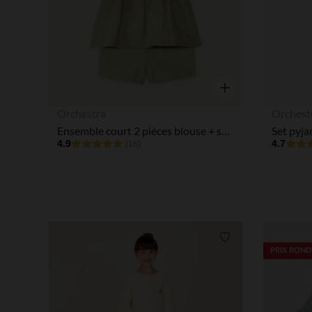
Aperçu rapide
Orchestra
Orchest
Ensemble court 2 pièces blouse + short pour bébé fille
4.9
4.7
(16)
Liste de souhaits
PRIX ROND