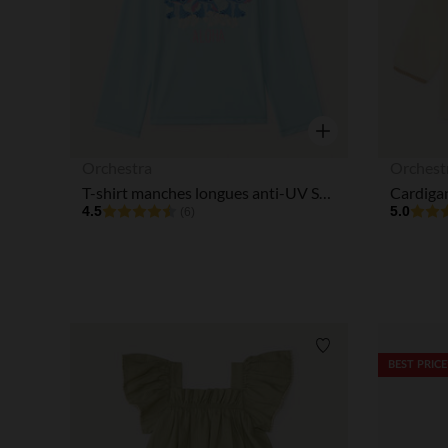
Aperçu rapide
Orchestra
Orchest
T-shirt manches longues anti-UV SPF 50+ Stitch Disney fille
Cardigan
4.5
5.0
(6)
Liste de souhaits
BEST PRICE