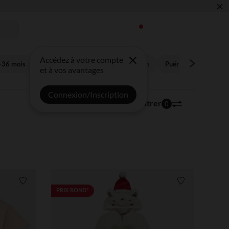
×
 !
Accédez à votre compte
-36 mois
Enfant 3-14 ans
Future maman
Puériculture
Bon
et à vos avantages
Connexion/Inscription
17 020 articles
Trier | Filtrer
0
Liste de souhaits
Liste de souha
PRIX ROND*