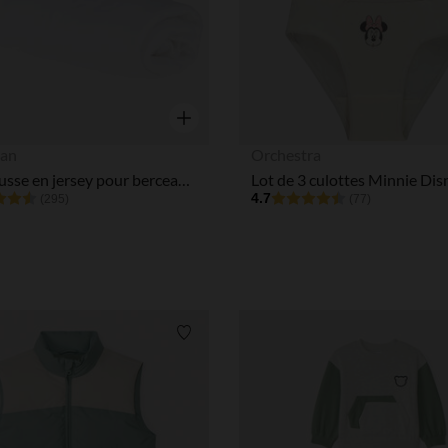
Aperçu rapide
an
Orchestra
Drap housse en jersey pour berceau cododo 50 x 90 cm
Lot de 3 culottes Minnie Disn
4.7
(295)
(77)
Liste de souhaits