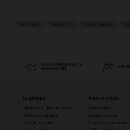
Bons plans
Naissance
Future maman
Béb
LIVRAISON GRATUITE
E-RÉ
EN MAGASIN
Le groupe
Nos services
Rejoindre le Club Orchestra
Évènements
L’histoire du groupe
La carte cadeau
Devenir franchisé
Mon solde carte cadea
Nous rejoindre
Guide d'entretien