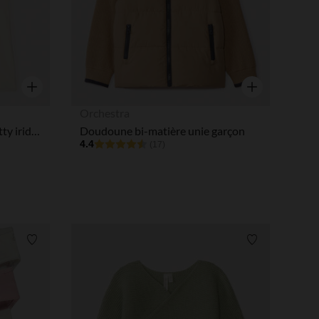
Aperçu rapide
Aperçu rapide
Orchestra
Débardeur uni print Hello Kitty iridescent fille
Doudoune bi-matière unie garçon
4.4
(17)
Liste de souhaits
Liste de souha