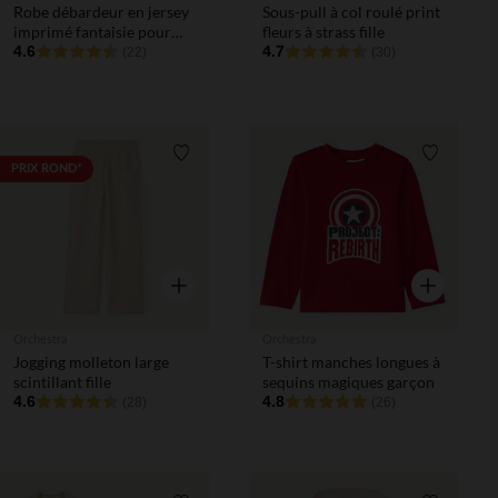
Robe débardeur en jersey
Sous-pull à col roulé print
imprimé fantaisie pour
fleurs à strass fille
bébé fille
4.6
4.7
(22)
(30)
Liste de souhaits
Liste de 
PRIX ROND*
Aperçu rapide
Aperçu rapi
Orchestra
Orchestra
Jogging molleton large
T-shirt manches longues à
scintillant fille
sequins magiques garçon
4.6
4.8
(28)
(26)