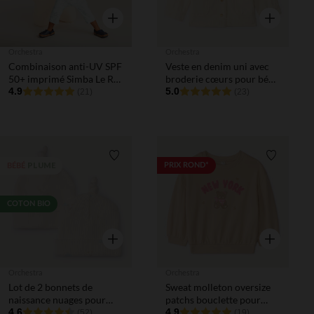
Aperçu rapide
Aperçu rapi
Orchestra
Orchestra
Combinaison anti-UV SPF
Veste en denim uni avec
50+ imprimé Simba Le Roi
broderie cœurs pour bébé
Lion Disney pour bébé
4.9
fille
5.0
(21)
(23)
garçon
Liste de souhaits
Liste de 
PLUME
PRIX ROND*
BÉBÉ
COTON BIO
Aperçu rapide
Aperçu rapi
Orchestra
Orchestra
Lot de 2 bonnets de
Sweat molleton oversize
naissance nuages pour
patchs bouclette pour
bébé prématuré
4.6
bébé fille
4.9
(52)
(19)