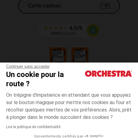
Carte cadeau
Continuer sans accepter
Un cookie pour la
CGV
route ?
CGU
Mentions légales
On trépigne d'impatience en attendant que vous appuyiez
*Conditions des offres en cours
sur le bouton magique pour mettre nos cookies au four et
Données personnelles
récolter quelques miettes de vos préférences. Alors, prêt
Gestion des cookies
à plonger dans le monde succulent des cookies ?
Accessibilité : non conforme
Lire la politique de confidentialité
Orchestra adhère au code déontologique de la Fédération du e-commerce
Consentements certifiés par