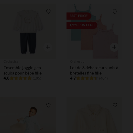
Liste de souhaits
Liste de 
BEST PRICE*
1,99€ L'UN CLUB
Aperçu rapide
Aperçu rapi
Orchestra
Orchestra
Ensemble jogging en
Lot de 3 débardeurs unis à
scuba pour bébé fille
bretelles fine fille
4.8
4.7
(105)
(404)
Liste de souhaits
Liste de 