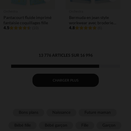
Orchestra
Orchestra
Pantacourt fluide imprimé
Bermuda en jean style
fantaisie coquillages fille
workwear avec broderie
4.5
palmier pour bébé garçon
4.8
(10)
(6)
13 776 ARTICLES SUR 16 996
CHARGER PLUS
Bons plans
Naissance
Future maman
Bébé fille
Bébé garçon
Fille
Garçon