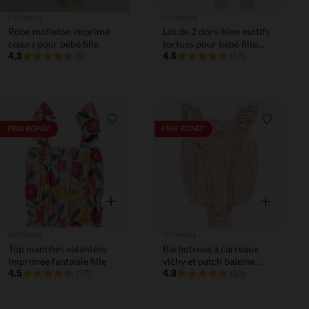
Orchestra
Orchestra
Robe molleton imprimé
Lot de 2 dors-bien motifs
cœurs pour bébé fille
tortues pour bébé fille
4.3
avec ouvertures
4.6
(9)
(16)
différentes selon l'âge
Liste de souhaits
Liste de 
PRIX ROND*
PRIX ROND*
Aperçu rapide
Aperçu rapi
Orchestra
Orchestra
Top manches volantées
Barboteuse à carreaux
imprimée fantaisie fille
vichy et patch baleine
4.5
pour bébé fille
4.8
(17)
(10)