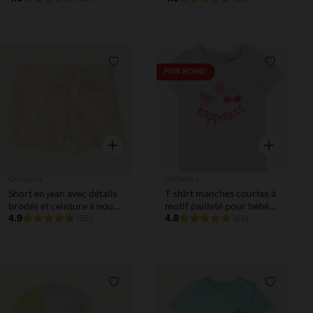
Liste de souhaits
Liste de 
PRIX ROND*
Aperçu rapide
Aperçu rapi
Orchestra
Orchestra
Short en jean avec détails
T-shirt manches courtes à
brodés et ceinture à nouer
motif pailleté pour bébé
fille
4.9
fille
4.8
(55)
(69)
Liste de souhaits
Liste de 