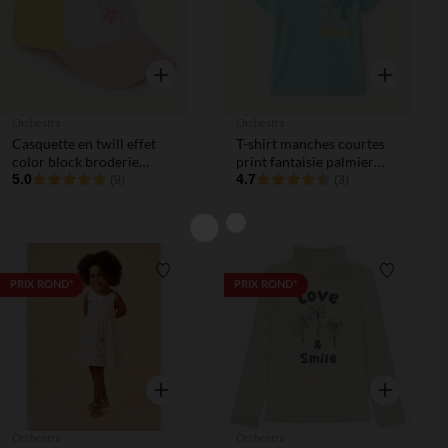
Aperçu rapide
Aperçu rapi
Orchestra
Orchestra
Casquette en twill effet
T-shirt manches courtes
color block broderie
print fantaisie palmier
citron fille
5.0
pour bébé garçon
4.7
(9)
(3)
Liste de souhaits
Liste de 
PRIX ROND*
PRIX ROND*
Aperçu rapide
Aperçu rapi
Orchestra
Orchestra