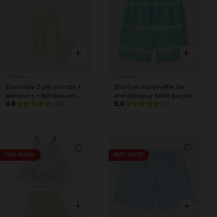
Liste de souhaits
Liste de 
Aperçu rapide
Aperçu rapi
Orchestra
Orchestra
Ensemble 3 pièces robe +
Short en maille effet tie
bloomers + bandeau en
and dye pour bébé garçon
gaze de coton pour bébé
4.9
5.0
(19)
(4)
fille
Liste de souhaits
Liste de 
PRIX ROND*
BEST PRICE*
Aperçu rapide
Aperçu rapi