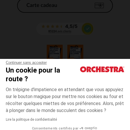
Carte cadeau
Continuer sans accepter
Un cookie pour la
CGV
route ?
CGU
Mentions légales
On trépigne d'impatience en attendant que vous appuyiez
*Conditions des offres en cours
sur le bouton magique pour mettre nos cookies au four et
Données personnelles
récolter quelques miettes de vos préférences. Alors, prêt
Gestion des cookies
à plonger dans le monde succulent des cookies ?
Accessibilité : non conforme
Lire la politique de confidentialité
Orchestra adhère au code déontologique de la Fédération du e-commerce
Consentements certifiés par