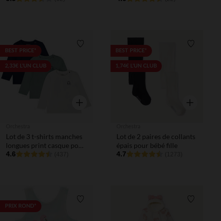
Liste de souhaits
Liste de 
BEST PRICE*
BEST PRICE*
2,33€ L'UN CLUB
1,74€ L'UN CLUB
Aperçu rapide
Aperçu rapi
Orchestra
Orchestra
Lot de 3 t-shirts manches
Lot de 2 paires de collants
longues print casque pour
épais pour bébé fille
bébé garçon
4.6
4.7
(437)
(1273)
Liste de souhaits
Liste de 
PRIX ROND*