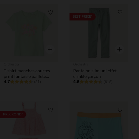
Liste de souhaits
Liste de 
BEST PRICE*
Aperçu rapide
Aperçu rapi
Orchestra
Orchestra
T-shirt manches courtes
Pantalon slim uni effet
print fantaisie pailleté
crinkle garçon
pour bébé fille
4.7
4.6
(81)
(618)
Liste de souhaits
Liste de 
PRIX ROND*