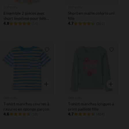
Orchestra
Orchestra
Ensemble 2 pièces avec
Short en maille coloris uni
short imprimé pour bébé
fille
fille
4.8
4.7
(14)
(301)
Liste de souhaits
Liste de 
Aperçu rapide
Aperçu rapi
Orchestra
Orchestra
T-shirt manches courtes à
T-shirt manches longues à
rayures en éponge garçon
print pailleté fille
4.6
4.7
(13)
(484)