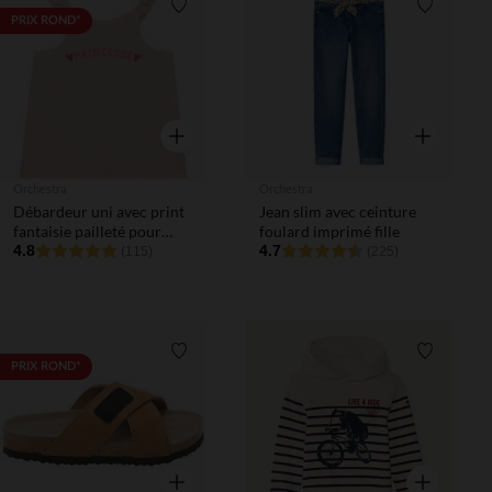
Liste de souhaits
Liste de 
PRIX ROND*
Aperçu rapide
Aperçu rapi
Orchestra
Orchestra
Débardeur uni avec print
Jean slim avec ceinture
fantaisie pailleté pour
foulard imprimé fille
bébé fille
4.8
4.7
(115)
(225)
Liste de souhaits
Liste de 
PRIX ROND*
Aperçu rapide
Aperçu rapi