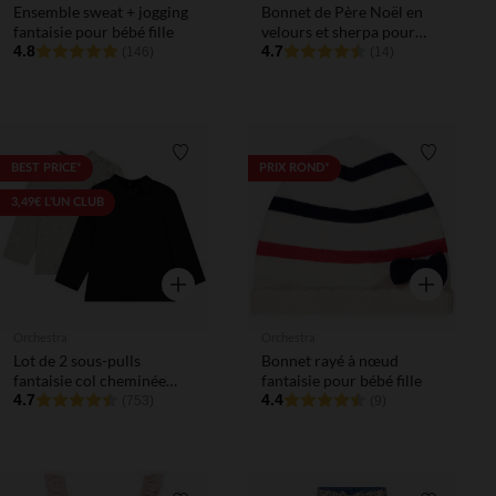
Ensemble sweat + jogging
Bonnet de Père Noël en
fantaisie pour bébé fille
velours et sherpa pour
4.8
bébé
4.7
(146)
(14)
Liste de souhaits
Liste de 
BEST PRICE*
PRIX ROND*
3,49€ L'UN CLUB
Aperçu rapide
Aperçu rapi
Orchestra
Orchestra
Lot de 2 sous-pulls
Bonnet rayé à nœud
fantaisie col cheminée
fantaisie pour bébé fille
pour bébé fille
4.7
4.4
(753)
(9)