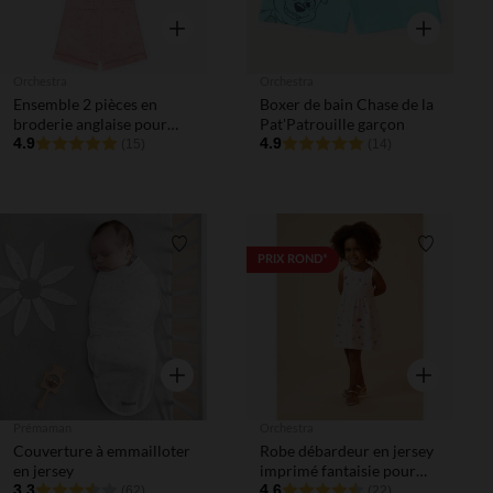
Aperçu rapide
Aperçu rapi
Orchestra
Orchestra
Ensemble 2 pièces en
Boxer de bain Chase de la
broderie anglaise pour
Pat'Patrouille garçon
bébé fille
4.9
4.9
(15)
(14)
Liste de souhaits
Liste de 
PRIX ROND*
Aperçu rapide
Aperçu rapi
Prémaman
Orchestra
Couverture à emmailloter
Robe débardeur en jersey
en jersey
imprimé fantaisie pour
3.3
bébé fille
4.6
(62)
(22)