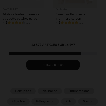
SAXO BLUES
Orchestra
Mûles à brides croisées et
Sweat molleton esprit
étiquette patchée garçon
marinière garçon
4.6
4.8
(25)
(25)
13 872 ARTICLES SUR 16 997
CHARGER PLUS
Bons plans
Naissance
Future maman
Bébé fille
Bébé garçon
Fille
Garçon