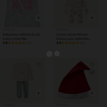
Aperçu rapide
Aperçu rapi
Orchestra
Orchestra
Débardeur effet tie & dye
Combi-pilote Minnie
à dos croisé fille
Disney pour bébé fille
4.8
avec finitions différentes
4.9
(74)
(26)
selon l'âge
Liste de souhaits
Liste de 
Aperçu rapide
Aperçu rapi
Orchestra
Orchestra