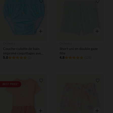
Liste de souhaits
Liste de 
Aperçu rapide
Aperçu rapi
Orchestra
Orchestra
Couche-culotte de bain
Short uni en double gaze
imprimé coquillages avec
fille
volants pour bébé fille
5.0
4.8
(2)
(123)
Liste de souhaits
Liste de 
BEST PRICE*
Aperçu rapide
Aperçu rapi