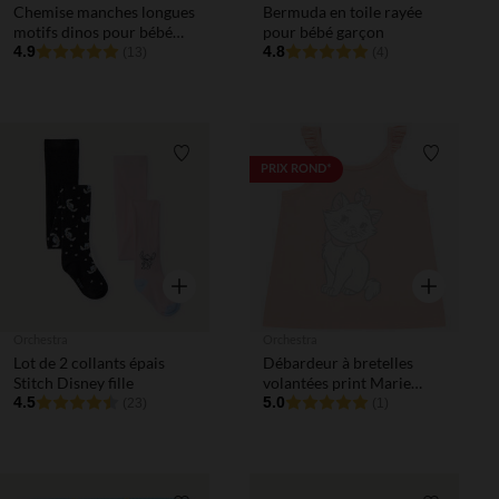
Chemise manches longues
Bermuda en toile rayée
motifs dinos pour bébé
pour bébé garçon
garçon
4.9
4.8
(13)
(4)
Liste de souhaits
Liste de 
PRIX ROND*
Aperçu rapide
Aperçu rapi
Orchestra
Orchestra
Lot de 2 collants épais
Débardeur à bretelles
Stitch Disney fille
volantées print Marie
4.5
Disney
5.0
(23)
(1)