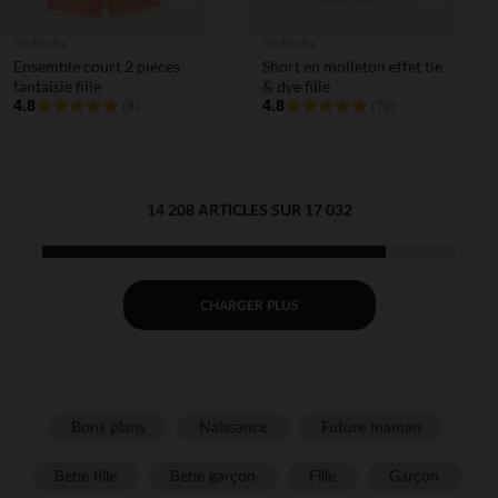
Orchestra
Orchestra
Ensemble court 2 pièces
Short en molleton effet tie
fantaisie fille
& dye fille
4.8
4.8
(8)
(79)
14 208 ARTICLES SUR 17 032
CHARGER PLUS
Bons plans
Naissance
Future maman
Bébé fille
Bébé garçon
Fille
Garçon