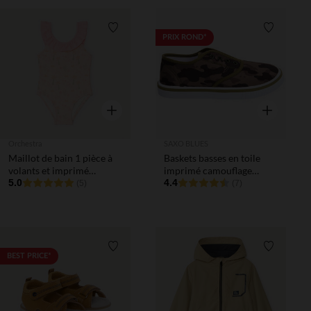
Liste de souhaits
Liste de 
PRIX ROND*
Aperçu rapide
Aperçu rapi
Orchestra
SAXO BLUES
Maillot de bain 1 pièce à
Baskets basses en toile
volants et imprimé
imprimé camouflage
fantaisie pour bébé fille
5.0
garçon
4.4
(5)
(7)
Liste de souhaits
Liste de 
BEST PRICE*