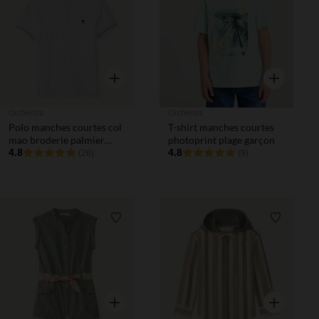
Liste de souhaits
Liste de 
Aperçu rapide
Aperçu rapi
Orchestra
Orchestra
Polo manches courtes col
T-shirt manches courtes
mao broderie palmier
photoprint plage garçon
garçon
4.8
4.8
(26)
(9)
Liste de souhaits
Liste de 
Aperçu rapide
Aperçu rapi