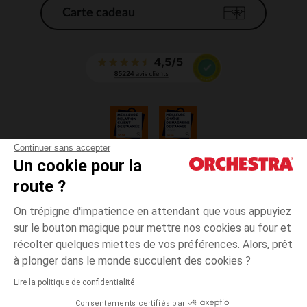
Carte cadeau
Continuer sans accepter
Un cookie pour la
CGV
route ?
CGU
Mentions légales
On trépigne d'impatience en attendant que vous appuyiez
*Conditions des offres en cours
sur le bouton magique pour mettre nos cookies au four et
Données personnelles
récolter quelques miettes de vos préférences. Alors, prêt
Gestion des cookies
à plonger dans le monde succulent des cookies ?
Accessibilité : non conforme
Lire la politique de confidentialité
Orchestra adhère au code déontologique de la Fédération du e-commerce
Consentements certifiés par