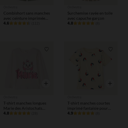
Orchestra
Orchestra
Combishort sans manches
Surchemise rayée en toile
avec ceinture imprimée
avec capuche garçon
fleurie fille
4.6
4.8
(112)
(8)
Liste de souhaits
Liste de 
Aperçu rapide
Aperçu rapi
Orchestra
Orchestra
T-shirt manches longues
T-shirt manches courtes
Marie des Aristochats
imprimé fantaisie pour
Disney pour bébé fille
4.8
bébé garçon
4.9
(28)
(8)