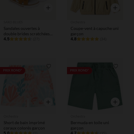
Aperçu rapide
Aperçu rapi
SAXO BLUES
Orchestra
Sandales ouvertes à
Coupe-vent à capuche uni
double brides scratchées
garçon
pour bébé garçon
4.5
4.8
(27)
(34)
Liste de souhaits
Liste de 
PRIX ROND*
PRIX ROND*
Aperçu rapide
Aperçu rapi
Orchestra
Orchestra
Short de bain imprimé
Bermuda en toile uni
coraux colorés garçon
garçon
5.0
4.7
(1)
(35)