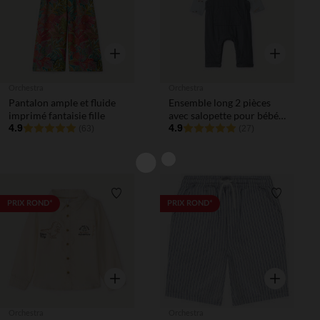
Aperçu rapide
Aperçu rapi
Orchestra
Orchestra
Pantalon ample et fluide
Ensemble long 2 pièces
imprimé fantaisie fille
avec salopette pour bébé
4.9
garçon
4.9
(63)
(27)
Liste de souhaits
Liste de 
PRIX ROND*
PRIX ROND*
Aperçu rapide
Aperçu rapi
Orchestra
Orchestra