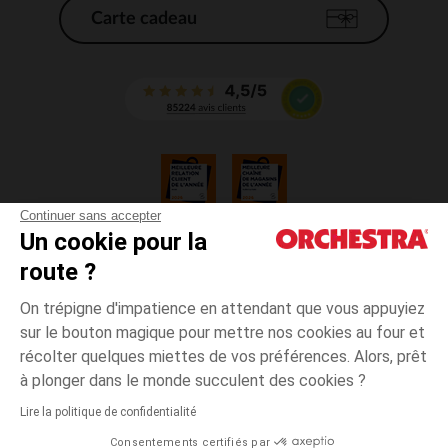
Carte cadeau
Continuer sans accepter
Un cookie pour la
CGV
route ?
CGU
Mentions légales
On trépigne d'impatience en attendant que vous appuyiez
*Conditions des offres en cours
sur le bouton magique pour mettre nos cookies au four et
Données personnelles
récolter quelques miettes de vos préférences. Alors, prêt
Gestion des cookies
à plonger dans le monde succulent des cookies ?
Accessibilité : non conforme
Lire la politique de confidentialité
Orchestra adhère au code déontologique de la Fédération du e-commerce
Consentements certifiés par