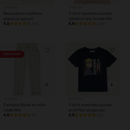
Orchestra
Orchestra
Bermuda en molleton
T-shirt manches courtes
piqué uni garçon
côtelé à cœur brodé fille
4.6
4.8
(63)
(228)
Liste de souhaits
Liste de 
PRIX ROND*
Aperçu rapide
Aperçu rapi
Orchestra
Orchestra
Pantalon fluide en toile
T-shirt manches courtes
rayée fille
print Naruto garçon
4.6
4.9
(8)
(21)