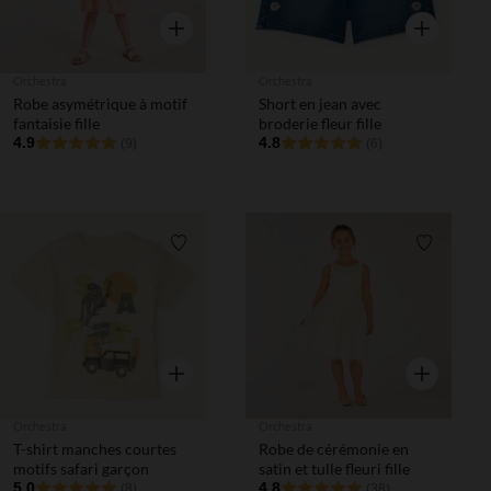
Aperçu rapide
Aperçu rapi
Orchestra
Orchestra
Robe asymétrique à motif
Short en jean avec
fantaisie fille
broderie fleur fille
4.9
4.8
(9)
(6)
Liste de souhaits
Liste de 
Aperçu rapide
Aperçu rapi
Orchestra
Orchestra
T-shirt manches courtes
Robe de cérémonie en
motifs safari garçon
satin et tulle fleuri fille
5.0
4.8
(8)
(38)