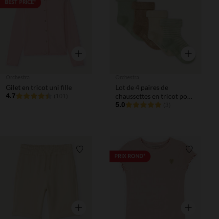
Liste de souhaits
Liste de 
BEST PRICE*
Aperçu rapide
Aperçu rapi
Orchestra
Orchestra
Gilet en tricot uni fille
Lot de 4 paires de
4.7
chaussettes en tricot pour
(101)
bébé garçon
5.0
(3)
Liste de souhaits
Liste de 
PRIX ROND*
Aperçu rapide
Aperçu rapi