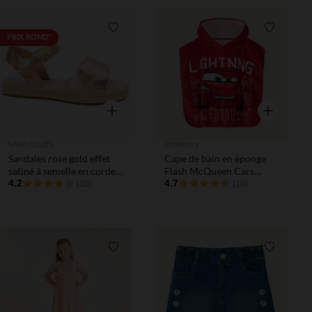
Liste de souhaits
Liste de 
PRIX ROND*
Aperçu rapide
Aperçu rapi
SAXO BLUES
Orchestra
Sandales rose gold effet
Cape de bain en éponge
satiné à semelle en corde
Flash McQueen Cars
fille
4.2
Disney garçon
4.7
(10)
(19)
Liste de souhaits
Liste de 