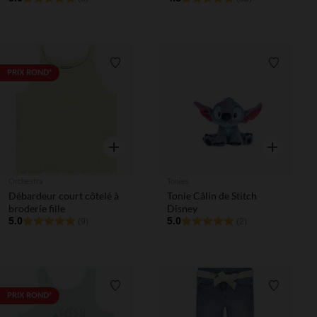
Liste de souhaits
Liste de 
PRIX ROND*
Aperçu rapide
Aperçu rapi
Orchestra
Tonies
Débardeur court côtelé à
Tonie Câlin de Stitch
broderie fille
Disney
5.0
5.0
(9)
(2)
Liste de souhaits
Liste de 
PRIX ROND*