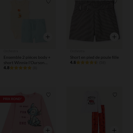
Liste de souhaits
Liste de 
Aperçu rapide
Aperçu rapi
Orchestra
Orchestra
Ensemble 2 pièces body +
Short en pied de poule fille
short Winnie l’Ourson
4.6
(58)
Disney pour bébé garçon
4.8
(8)
Liste de souhaits
Liste de 
PRIX ROND*
Aperçu rapide
Aperçu rapi