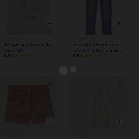
Aperçu rapide
Aperçu rapi
Orchestra
Orchestra
Débardeur à strass et dos
Jean slim effet usé avec
croisé fille
ceinture foulard à nouer
4.8
fille
4.8
(4)
(74)
Liste de souhaits
Liste de 
Aperçu rapide
Aperçu rapi
Orchestra
Orchestra