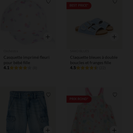
Liste de souhaits
Liste de 
BEST PRICE*
Aperçu rapide
Aperçu rapi
Orchestra
SAXO BLUES
Casquette imprimé fleuri
Claquette bleues à double
pour bébé fille
boucles et franges fille
4.1
4.5
(8)
(22)
Liste de souhaits
Liste de 
PRIX ROND*
Aperçu rapide
Aperçu rapi