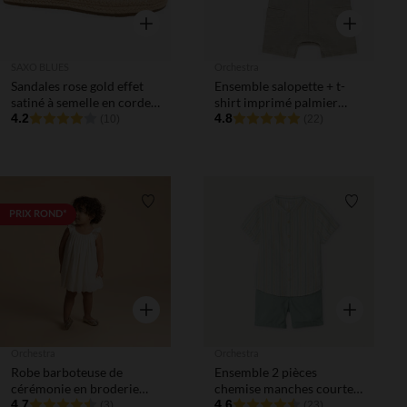
Aperçu rapide
Aperçu rapi
SAXO BLUES
Orchestra
Sandales rose gold effet
Ensemble salopette + t-
satiné à semelle en corde
shirt imprimé palmier
fille
4.2
pour bébé garçon
4.8
(10)
(22)
Liste de souhaits
Liste de 
PRIX ROND*
Aperçu rapide
Aperçu rapi
Orchestra
Orchestra
Robe barboteuse de
Ensemble 2 pièces
cérémonie en broderie
chemise manches courtes
anglaise pour bébé fille
4.7
+ bermuda pour bébé
4.6
(3)
(23)