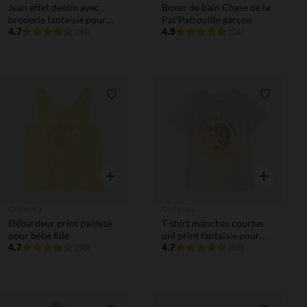
Jean effet denim avec
Boxer de bain Chase de la
broderie fantaisie pour
Pat'Patrouille garçon
bébé fille
4.7
4.9
(34)
(14)
Liste de souhaits
Liste de 
Aperçu rapide
Aperçu rapi
Orchestra
Orchestra
Débardeur print pailleté
T-shirt manches courtes
pour bébé fille
uni print fantaisie pour
4.7
bébé garçon
4.7
(30)
(98)