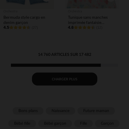
Orchestra
Orchestra
Bermuda style cargo en
Tunique sans manches
denim garçon
imprimée fantaisie
4.5
flamants roses pour bébé
4.6
(27)
(12)
fille
14 760 ARTICLES SUR 17 482
CHARGER PLUS
Bons plans
Naissance
Future maman
Bébé fille
Bébé garçon
Fille
Garçon