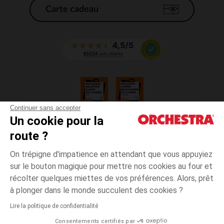
Carte cadeau
Continuer sans accepter
Un cookie pour la
CGV
route ?
CGU
Mentions légales
On trépigne d'impatience en attendant que vous appuyiez
*Conditions des offres en cours
sur le bouton magique pour mettre nos cookies au four et
Données personnelles
récolter quelques miettes de vos préférences. Alors, prêt
Gestion des cookies
à plonger dans le monde succulent des cookies ?
Accessibilité : non conforme
Lire la politique de confidentialité
Orchestra adhère au code déontologique de la Fédération du e-commerce
Consentements certifiés par