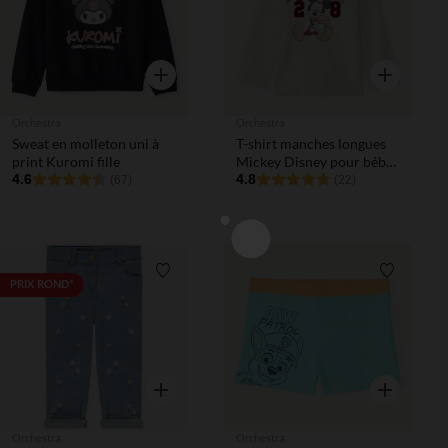
Aperçu rapide
Aperçu rapi
Orchestra
Orchestra
Sweat en molleton uni à
T-shirt manches longues
print Kuromi fille
Mickey Disney pour bébé
4.6
garçon
4.8
(67)
(22)
Liste de souhaits
Liste de 
PRIX ROND*
Aperçu rapide
Aperçu rapi
Orchestra
Orchestra