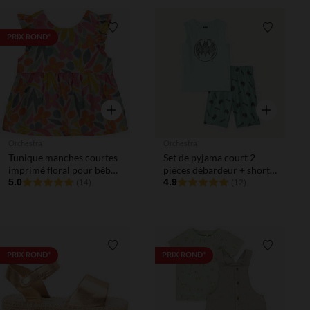
Liste de souhaits
Liste de 
PRIX ROND*
Aperçu rapide
Aperçu rapi
Orchestra
Orchestra
Tunique manches courtes
Set de pyjama court 2
imprimé floral pour bébé
pièces débardeur + short
fille
5.0
imprimé Batman Warner
4.9
(14)
(12)
garçon
Liste de souhaits
Liste de 
PRIX ROND*
PRIX ROND*