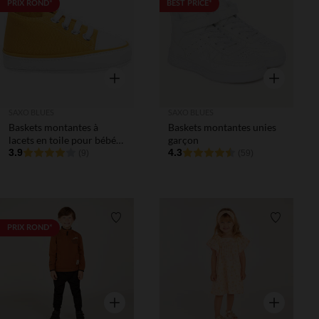
Liste de souhaits
Liste de 
PRIX ROND*
BEST PRICE*
Aperçu rapide
Aperçu rapi
SAXO BLUES
SAXO BLUES
Baskets montantes à
Baskets montantes unies
lacets en toile pour bébé
garçon
garçon
3.9
4.3
(9)
(59)
Liste de souhaits
Liste de 
PRIX ROND*
Aperçu rapide
Aperçu rapi