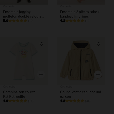
Orchestra
Orchestra
Ensemble jogging
Ensemble 2 pièces robe +
molleton doublé velours
bandeau imprimé
garçon
5.0
fantaisie pour bébé fille
4.8
(10)
(12)
Liste de souhaits
Liste de 
Aperçu rapide
Aperçu rapi
Orchestra
Orchestra
Combinaison courte
Coupe-vent à capuche uni
Pat'Patrouille
garçon
4.9
4.8
(11)
(34)