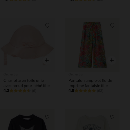
garçon
Liste de souhaits
Liste de 
Aperçu rapide
Aperçu rapi
Orchestra
Orchestra
Charlotte en toile unie
Pantalon ample et fluide
avec nœud pour bébé fille
imprimé fantaisie fille
4.3
4.9
(6)
(63)
Liste de souhaits
Liste de 