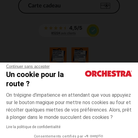
Carte cadeau
Continuer sans accepter
Un cookie pour la
CGV
route ?
CGU
Mentions légales
On trépigne d'impatience en attendant que vous appuyiez
*Conditions des offres en cours
sur le bouton magique pour mettre nos cookies au four et
Données personnelles
récolter quelques miettes de vos préférences. Alors, prêt
Gestion des cookies
à plonger dans le monde succulent des cookies ?
Accessibilité : non conforme
Lire la politique de confidentialité
Orchestra adhère au code déontologique de la Fédération du e-commerce
Consentements certifiés par