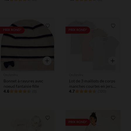
Liste de souhaits
Liste de 
PRIX ROND*
PRIX ROND*
Aperçu rapide
Aperçu rapi
Orchestra
Orchestra
Bonnet à rayures avec
Lot de 3 maillots de corps
noeud fantaisie fille
manches courtes en jersey
4.6
fille
4.7
(8)
(320)
Liste de souhaits
Liste de 
PRIX ROND*