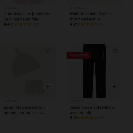
Orchestra
Orchestra
Combishort en jersey slub
Maillot de bain 2 pièces
imprimé fleurs fille
motif cerise fille
4.4
4.2
(10)
(9)
Liste de souhaits
Liste de 
PRIX ROND*
Aperçu rapide
Aperçu rapi
Orchestra
Orchestra
Ensemble bébé garçon
Jegging en maille Milano
bonnet et moufles en
avec zip fille
maille nid d'abeille
4.4
(33)