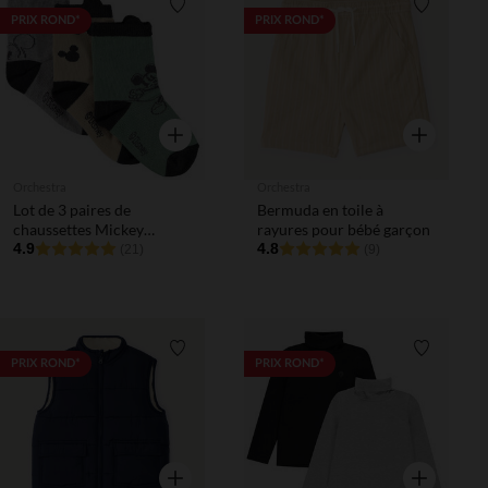
Liste de souhaits
Liste de 
PRIX ROND*
PRIX ROND*
Aperçu rapide
Aperçu rapi
Orchestra
Orchestra
Lot de 3 paires de
Bermuda en toile à
chaussettes Mickey
rayures pour bébé garçon
Disney pour bébé garçon
4.9
4.8
(21)
(9)
Liste de souhaits
Liste de 
PRIX ROND*
PRIX ROND*
Aperçu rapide
Aperçu rapi