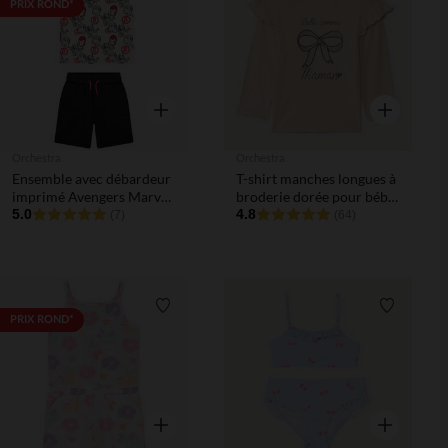
Liste de souhaits
Liste de 
PRIX ROND*
Aperçu rapide
Aperçu rapi
Orchestra
Orchestra
Ensemble avec débardeur
T-shirt manches longues à
imprimé Avengers Marvel
broderie dorée pour bébé
garçon
5.0
fille
4.8
(7)
(64)
Liste de souhaits
Liste de 
PRIX ROND*
Aperçu rapide
Aperçu rapi