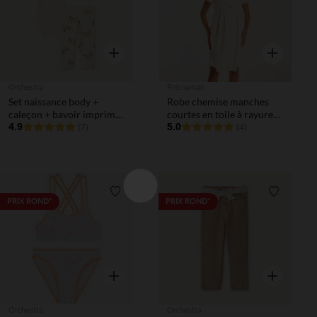
Aperçu rapide
Aperçu rapi
Orchestra
Prémaman
Set naissance body +
Robe chemise manches
caleçon + bavoir imprimé
courtes en toile à rayures
ourson pour bébé garçon
4.9
pour femme enceinte
5.0
(7)
(4)
Liste de souhaits
Liste de 
PRIX ROND*
PRIX ROND*
Aperçu rapide
Aperçu rapi
Orchestra
Orchestra