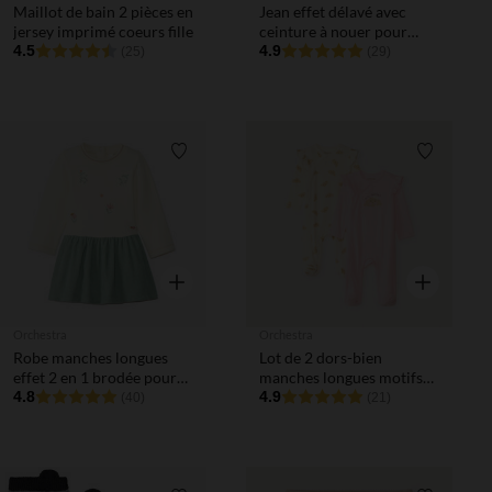
Maillot de bain 2 pièces en
Jean effet délavé avec
jersey imprimé coeurs fille
ceinture à nouer pour
4.5
bébé fille
4.9
(25)
(29)
Liste de souhaits
Liste de 
Aperçu rapide
Aperçu rapi
Orchestra
Orchestra
Robe manches longues
Lot de 2 dors-bien
effet 2 en 1 brodée pour
manches longues motifs
bébé fille
4.8
croissants pour bébé fille
4.9
(40)
(21)