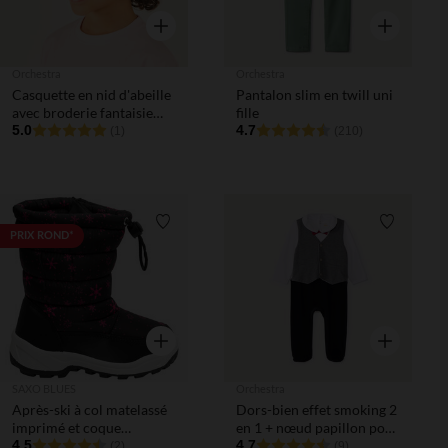
Aperçu rapide
Aperçu rapi
Orchestra
Orchestra
Casquette en nid d'abeille
Pantalon slim en twill uni
avec broderie fantaisie
fille
garçon
5.0
4.7
(1)
(210)
Liste de souhaits
Liste de 
PRIX ROND*
Aperçu rapide
Aperçu rapi
SAXO BLUES
Orchestra
Après-ski à col matelassé
Dors-bien effet smoking 2
imprimé et coque
en 1 + nœud papillon pour
caoutchouc fille
4.5
bébé garçon
4.7
(2)
(9)