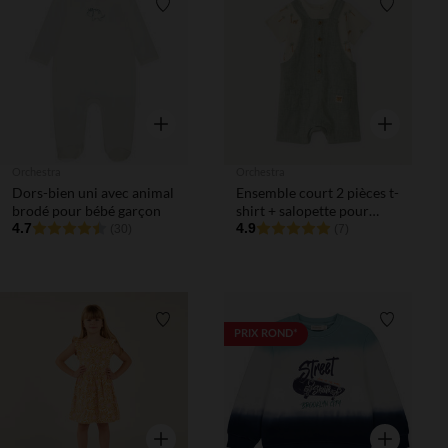
Liste de souhaits
Liste de 
Aperçu rapide
Aperçu rapi
Orchestra
Orchestra
Dors-bien uni avec animal
Ensemble court 2 pièces t-
brodé pour bébé garçon
shirt + salopette pour
4.7
bébé garçon
4.9
(30)
(7)
Liste de souhaits
Liste de 
PRIX ROND*
Aperçu rapide
Aperçu rapi