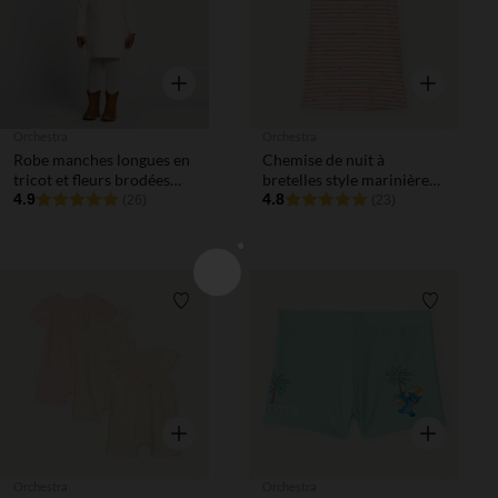
Aperçu rapide
Aperçu rapi
Orchestra
Orchestra
Robe manches longues en
Chemise de nuit à
tricot et fleurs brodées
bretelles style marinière
pour bébé fille
4.9
imprimé cerises fille
4.8
(26)
(23)
Liste de souhaits
Liste de 
Aperçu rapide
Aperçu rapi
Orchestra
Orchestra