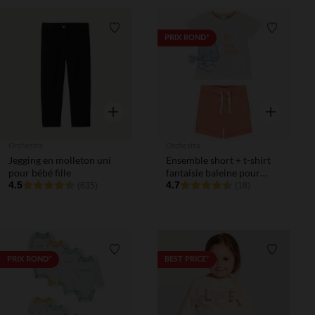
Liste de souhaits
Liste de 
PRIX ROND*
Aperçu rapide
Aperçu rapi
Orchestra
Orchestra
Jegging en molleton uni
Ensemble short + t-shirt
pour bébé fille
fantaisie baleine pour
4.5
bébé garçon
4.7
(635)
(18)
Liste de souhaits
Liste de 
PRIX ROND*
BEST PRICE*