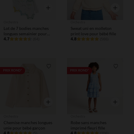
Aperçu rapide
Aperçu rapi
Orchestra
Orchestra
Lot de 7 bodies manches
Sweat uni en molleton
longues semainier pour
print love pour bébé fille
bébé
4.7
4.8
(64)
(566)
Liste de souhaits
Liste de 
PRIX ROND*
PRIX ROND*
Aperçu rapide
Aperçu rapi
Orchestra
Orchestra
Chemise manches longues
Robe sans manches
unie pour bébé garçon
imprimé fleuri fille
4.8
4.8
(5)
(206)