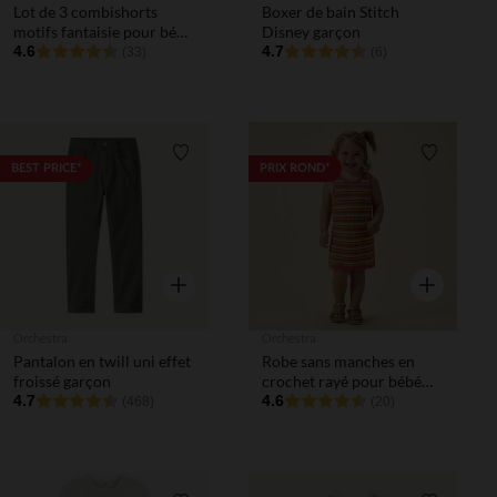
Lot de 3 combishorts
Boxer de bain Stitch
motifs fantaisie pour bébé
Disney garçon
fille
4.6
4.7
(33)
(6)
Liste de souhaits
Liste de 
BEST PRICE*
PRIX ROND*
Aperçu rapide
Aperçu rapi
Orchestra
Orchestra
Pantalon en twill uni effet
Robe sans manches en
froissé garçon
crochet rayé pour bébé
4.7
fille
4.6
(468)
(20)