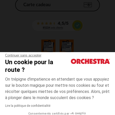
Carte cadeau
Continuer sans accepter
Un cookie pour la
CGV
route ?
CGU
Mentions légales
On trépigne d'impatience en attendant que vous appuyiez
*Conditions des offres en cours
sur le bouton magique pour mettre nos cookies au four et
Données personnelles
récolter quelques miettes de vos préférences. Alors, prêt
Gestion des cookies
à plonger dans le monde succulent des cookies ?
Accessibilité : non conforme
Lire la politique de confidentialité
Orchestra adhère au code déontologique de la Fédération du e-commerce
Consentements certifiés par