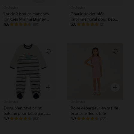
Orchestra
Orchestra
Lot de 3 bodies manches
Charlotte doublée
longues Minnie Disney
imprimé floral pour bébé
pour bébé fille avec
4.6
fille
5.0
(80)
(2)
ouvertures différentes
selon l'âge
Liste de souhaits
Liste de 
Aperçu rapide
Aperçu rapi
Orchestra
Orchestra
Dors-bien rayé print
Robe débardeur en maille
baleine pour bébé garçon
broderie fleurs fille
avec ouvertures
4.7
4.7
(93)
(22)
différentes selon l'âge