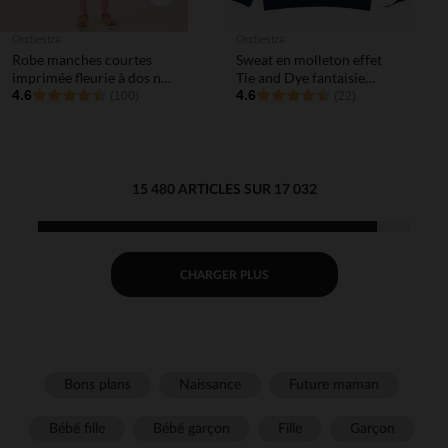
Orchestra
Orchestra
Robe manches courtes
Sweat en molleton effet
imprimée fleurie à dos nu
Tie and Dye fantaisie
fille
4.6
garçon
4.6
(100)
(22)
15 480 ARTICLES SUR 17 032
CHARGER PLUS
Bons plans
Naissance
Future maman
Bébé fille
Bébé garçon
Fille
Garçon