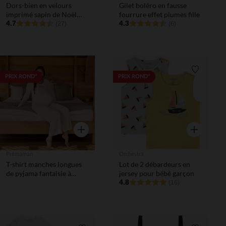
Dors-bien en velours
Gilet boléro en fausse
imprimé sapin de Noël
fourrure effet plumes fille
pour bébé (ouvertures
4.7
4.3
(27)
(6)
différentes selon l'âge)
Liste de souhaits
Liste de 
PRIX ROND*
PRIX ROND*
Aperçu rapide
Aperçu rapi
Prémaman
Orchestra
T-shirt manches longues
Lot de 2 débardeurs en
de pyjama fantaisie à
jersey pour bébé garçon
pression pour
4.8
(16)
l'allaitement