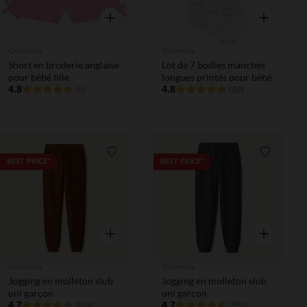
Aperçu rapide
Aperçu rapi
Orchestra
Orchestra
Short en broderie anglaise
Lot de 7 bodies manches
pour bébé fille
longues printés pour bébé
4.8
4.8
(6)
(38)
Liste de souhaits
Liste de 
BEST PRICE*
BEST PRICE*
Aperçu rapide
Aperçu rapi
Orchestra
Orchestra
Jogging en molleton slub
Jogging en molleton slub
uni garçon
uni garçon
4.7
4.7
(956)
(956)