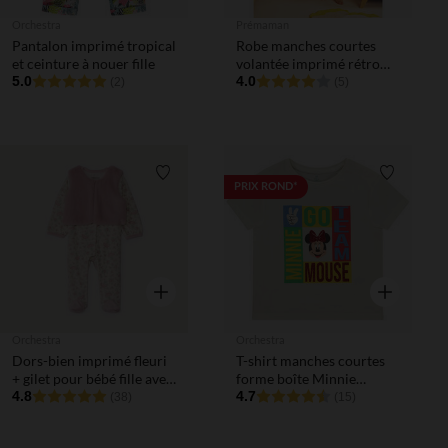
Orchestra
Prémaman
Pantalon imprimé tropical
Robe manches courtes
et ceinture à nouer fille
volantée imprimé rétro
5.0
pour femme
4.0
(2)
(5)
Liste de souhaits
Liste de 
PRIX ROND*
Aperçu rapide
Aperçu rapi
Orchestra
Orchestra
Dors-bien imprimé fleuri
T-shirt manches courtes
+ gilet pour bébé fille avec
forme boîte Minnie
ouvertures différentes
4.8
Disney pour bébé fille
4.7
(38)
(15)
selon l'âge