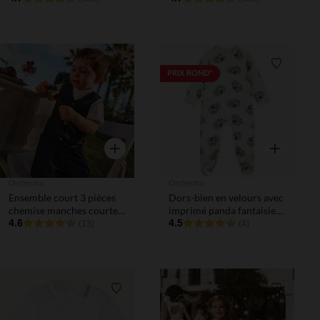
Liste de souhaits
Liste de 
PRIX ROND*
Aperçu rapide
Aperçu rapi
Orchestra
Orchestra
Ensemble court 3 pièces
Dors-bien en velours avec
chemise manches courtes
imprimé panda fantaisie
+ gilet + bermuda pour
4.6
pour bébé avec
4.5
(13)
(4)
bébé garçon
ouvertures différentes
selon l'âge
Liste de souhaits
Liste de 