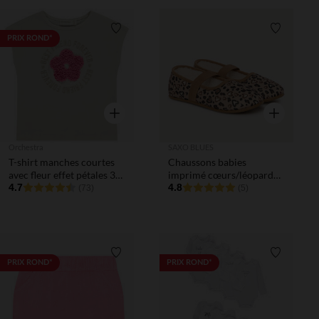
Liste de souhaits
Liste de 
PRIX ROND*
Aperçu rapide
Aperçu rapi
Orchestra
SAXO BLUES
T-shirt manches courtes
Chaussons babies
avec fleur effet pétales 3D
imprimé cœurs/léopard
fille
4.7
fille
4.8
(73)
(5)
Liste de souhaits
Liste de 
PRIX ROND*
PRIX ROND*