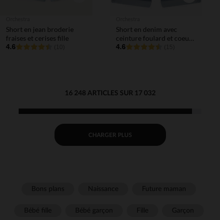
Orchestra
Orchestra
Short en jean broderie
Short en denim avec
fraises et cerises fille
ceinture foulard et coeurs
4.6
en sequins pour bébé fille
4.6
(10)
(15)
16 248 ARTICLES SUR 17 032
CHARGER PLUS
Bons plans
Naissance
Future maman
Bébé fille
Bébé garçon
Fille
Garçon