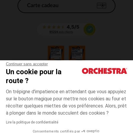
Carte cadeau
Continuer sans accepter
Un cookie pour la
CGV
route ?
CGU
Mentions légales
On trépigne d'impatience en attendant que vous appuyiez
*Conditions des offres en cours
sur le bouton magique pour mettre nos cookies au four et
Données personnelles
récolter quelques miettes de vos préférences. Alors, prêt
Gestion des cookies
à plonger dans le monde succulent des cookies ?
Accessibilité : non conforme
Lire la politique de confidentialité
Orchestra adhère au code déontologique de la Fédération du e-commerce
Consentements certifiés par