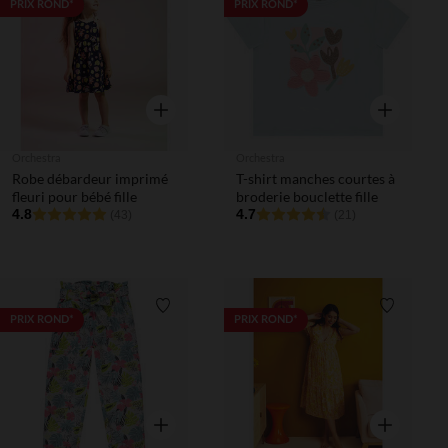
Liste de souhaits
Liste de 
PRIX ROND*
PRIX ROND*
Aperçu rapide
Aperçu rapi
Orchestra
Orchestra
Robe débardeur imprimé
T-shirt manches courtes à
fleuri pour bébé fille
broderie bouclette fille
4.8
4.7
(43)
(21)
Liste de souhaits
Liste de 
PRIX ROND*
PRIX ROND*
Aperçu rapide
Aperçu rapi