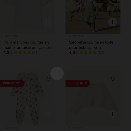
Aperçu rapide
Aperçu rapi
Orchestra
Orchestra
Polo manches courtes en
Salopette courte en toile
maille fantaisie uni garçon
pour bébé garçon
4.9
4.8
(23)
(32)
Liste de souhaits
Liste de 
PRIX ROND*
PRIX ROND*
Aperçu rapide
Aperçu rapi
Orchestra
Orchestra