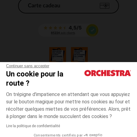
Carte cadeau
Continuer sans accepter
Un cookie pour la
CGV
route ?
CGU
Mentions légales
On trépigne d'impatience en attendant que vous appuyiez
*Conditions des offres en cours
sur le bouton magique pour mettre nos cookies au four et
Données personnelles
récolter quelques miettes de vos préférences. Alors, prêt
Gestion des cookies
à plonger dans le monde succulent des cookies ?
Accessibilité : non conforme
Lire la politique de confidentialité
Orchestra adhère au code déontologique de la Fédération du e-commerce
Consentements certifiés par