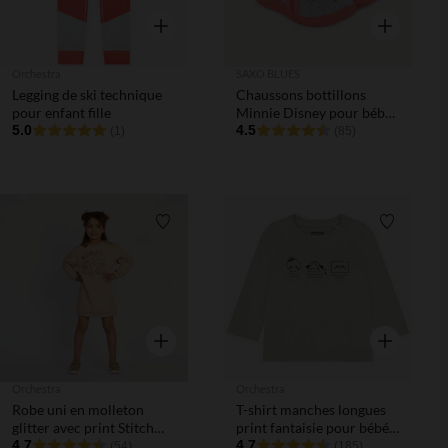
Aperçu rapide
Aperçu rapi
Orchestra
SAXO BLUES
Legging de ski technique
Chaussons bottillons
pour enfant fille
Minnie Disney pour bébé
5.0
fille
4.5
(1)
(85)
Liste de souhaits
Liste de 
Aperçu rapide
Aperçu rapi
Orchestra
Orchestra
Robe uni en molleton
T-shirt manches longues
glitter avec print Stitch
print fantaisie pour bébé
Disney fille
4.7
garçon
4.7
(54)
(185)