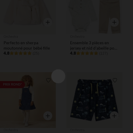
Aperçu rapide
Aperçu rapi
Orchestra
Orchestra
Perfecto en sherpa
Ensemble 3 pièces en
moutonné pour bébé fille
jersey et nid d'abeille pour
4.8
bébé
4.8
(25)
(127)
Liste de souhaits
Liste de 
PRIX ROND*
Aperçu rapide
Aperçu rapi
Orchestra
Orchestra