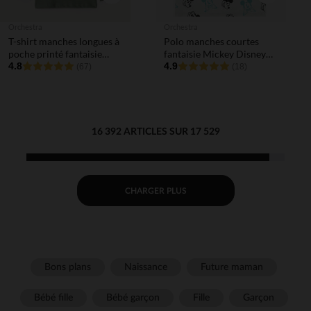
Orchestra
Orchestra
T-shirt manches longues à
Polo manches courtes
poche printé fantaisie
fantaisie Mickey Disney
pour bébé garçon
4.8
garçon
4.9
(67)
(18)
16 392 ARTICLES SUR 17 529
CHARGER PLUS
Bons plans
Naissance
Future maman
Bébé fille
Bébé garçon
Fille
Garçon