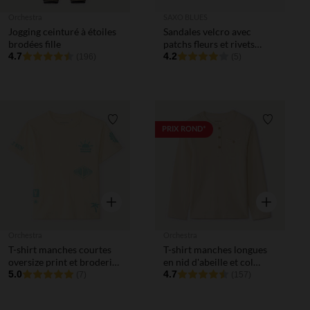
Orchestra
SAXO BLUES
Jogging ceinturé à étoiles
Sandales velcro avec
brodées fille
patchs fleurs et rivets
4.7
pour bébé fille
4.2
(196)
(5)
Liste de souhaits
Liste de 
PRIX ROND*
Aperçu rapide
Aperçu rapi
Orchestra
Orchestra
T-shirt manches courtes
T-shirt manches longues
oversize print et broderie
en nid d'abeille et col
fantaisie garçon
5.0
tunisien garçon
4.7
(7)
(157)