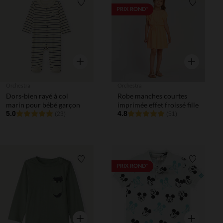
Liste de souhaits
Liste de 
PRIX ROND*
Aperçu rapide
Aperçu rapi
Orchestra
Orchestra
Dors-bien rayé à col
Robe manches courtes
marin pour bébé garçon
imprimée effet froissé fille
5.0
4.8
(23)
(51)
Liste de souhaits
Liste de 
PRIX ROND*
Aperçu rapide
Aperçu rapi