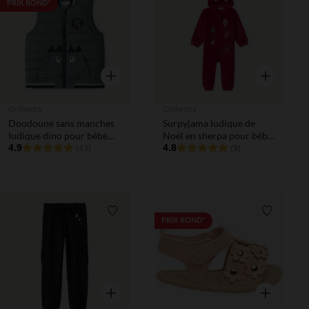
Liste de souhaits
Liste de 
PRIX ROND*
Aperçu rapide
Aperçu rapi
Orchestra
Orchestra
Doudoune sans manches
Surpyjama ludique de
ludique dino pour bébé
Noël en sherpa pour bébé
garçon
4.9
fille
4.8
(43)
(9)
Liste de souhaits
Liste de 
PRIX ROND*
Aperçu rapide
Aperçu rapi