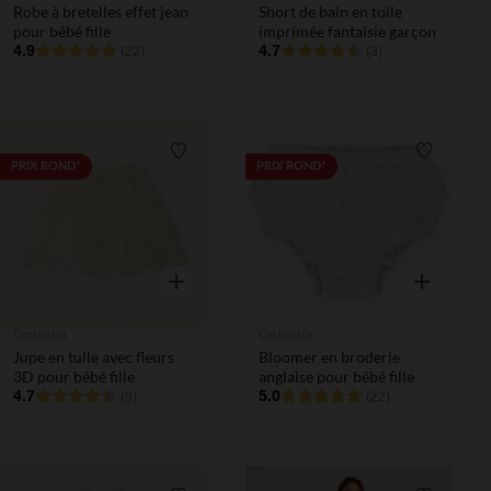
Robe à bretelles effet jean
Short de bain en toile
pour bébé fille
imprimée fantaisie garçon
4.9
4.7
(22)
(3)
Liste de souhaits
Liste de 
PRIX ROND*
PRIX ROND*
Aperçu rapide
Aperçu rapi
Orchestra
Orchestra
Jupe en tulle avec fleurs
Bloomer en broderie
3D pour bébé fille
anglaise pour bébé fille
4.7
5.0
(9)
(22)