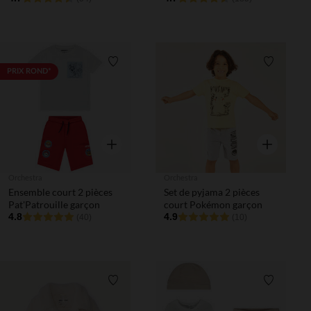
Liste de souhaits
Liste de 
PRIX ROND*
Aperçu rapide
Aperçu rapi
Orchestra
Orchestra
Ensemble court 2 pièces
Set de pyjama 2 pièces
Pat'Patrouille garçon
court Pokémon garçon
4.8
4.9
(40)
(10)
Liste de souhaits
Liste de 