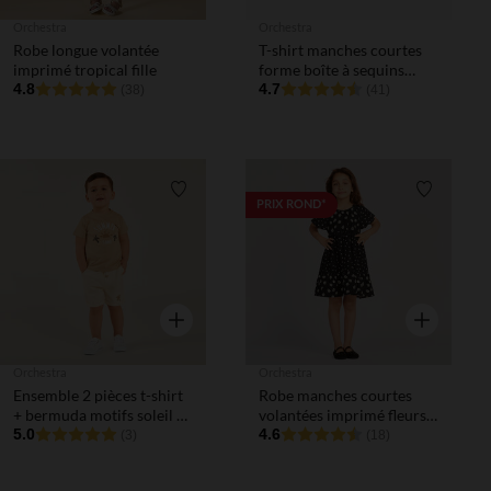
Orchestra
Orchestra
Robe longue volantée
T-shirt manches courtes
imprimé tropical fille
forme boîte à sequins
4.8
fantaisie fille
4.7
(38)
(41)
Liste de souhaits
Liste de 
PRIX ROND*
Aperçu rapide
Aperçu rapi
Orchestra
Orchestra
Ensemble 2 pièces t-shirt
Robe manches courtes
+ bermuda motifs soleil et
volantées imprimé fleurs
palmier pour bébé garçon
5.0
fille
4.6
(3)
(18)