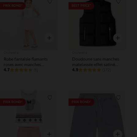
Liste de souhaits
Liste de 
PRIX ROND*
BEST PRICE*
Aperçu rapide
Aperçu rapi
Orchestra
Orchestra
Robe fantaisie flamants
Doudoune sans manches
roses avec manches
matelassée effet satiné
volantées pour bébé fille
4.7
fille
4.9
(6)
(172)
Liste de souhaits
Liste de 
PRIX ROND*
PRIX ROND*
Aperçu rapide
Aperçu rapi