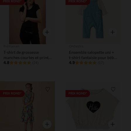
Liste de souhaits
Liste de 
PRIX ROND*
PRIX ROND*
Aperçu rapide
Aperçu rapi
Prémaman
Orchestra
T-shirt de grossesse
Ensemble salopette uni +
manches courtes et print
t-shirt fantaisie pour bébé
message
4.8
garçon
4.9
(24)
(17)
Liste de souhaits
Liste de 
PRIX ROND*
PRIX ROND*
Aperçu rapide
Aperçu rapi