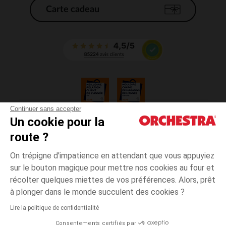
Carte cadeau
Continuer sans accepter
Un cookie pour la
CGV
route ?
CGU
Mentions légales
On trépigne d'impatience en attendant que vous appuyiez
*Conditions des offres en cours
sur le bouton magique pour mettre nos cookies au four et
Données personnelles
récolter quelques miettes de vos préférences. Alors, prêt
Gestion des cookies
à plonger dans le monde succulent des cookies ?
Accessibilité : non conforme
Lire la politique de confidentialité
Orchestra adhère au code déontologique de la Fédération du e-commerce
Consentements certifiés par