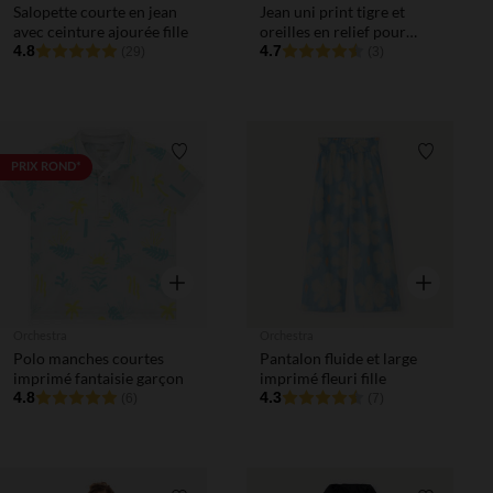
Salopette courte en jean
Jean uni print tigre et
avec ceinture ajourée fille
oreilles en relief pour
4.8
bébé garçon
4.7
(29)
(3)
Liste de souhaits
Liste de 
PRIX ROND*
Aperçu rapide
Aperçu rapi
Orchestra
Orchestra
Polo manches courtes
Pantalon fluide et large
imprimé fantaisie garçon
imprimé fleuri fille
4.8
4.3
(6)
(7)