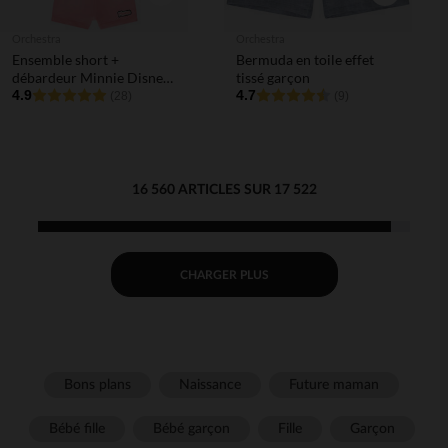
Orchestra
Orchestra
Ensemble short +
Bermuda en toile effet
débardeur Minnie Disney
tissé garçon
fantaisie pour bébé fille
4.9
4.7
(28)
(9)
16 560 ARTICLES SUR 17 522
CHARGER PLUS
Bons plans
Naissance
Future maman
Bébé fille
Bébé garçon
Fille
Garçon