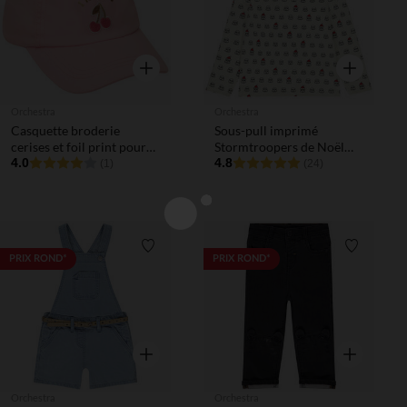
Aperçu rapide
Aperçu rapi
Orchestra
Orchestra
Casquette broderie
Sous-pull imprimé
cerises et foil print pour
Stormtroopers de Noël
bébé fille
4.0
Star Wars Disney garçon
4.8
(1)
(24)
Liste de souhaits
Liste de 
PRIX ROND*
PRIX ROND*
Aperçu rapide
Aperçu rapi
Orchestra
Orchestra