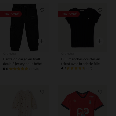
Liste de souhaits
Liste de 
PRIX ROND*
PRIX ROND*
Aperçu rapide
Aperçu rapi
Orchestra
Orchestra
Pantalon cargo en twill
Pull manches courtes en
doublé jersey pour bébé
tricot avec broderie fille
garçon
5.0
4.7
(
1 avis
)
(37)
Liste de souhaits
Liste de 