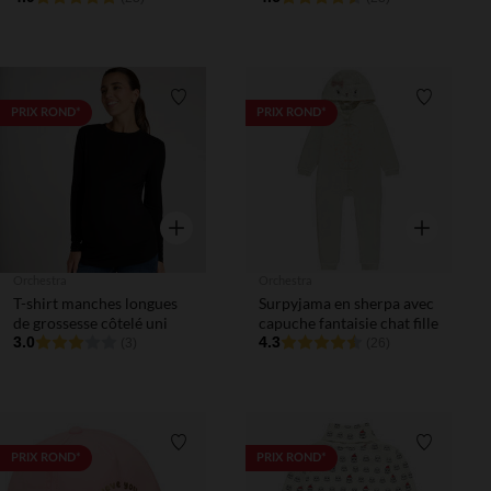
garçon
Liste de souhaits
Liste de 
PRIX ROND*
PRIX ROND*
Aperçu rapide
Aperçu rapi
Orchestra
Orchestra
T-shirt manches longues
Surpyjama en sherpa avec
de grossesse côtelé uni
capuche fantaisie chat fille
3.0
4.3
(3)
(26)
Liste de souhaits
Liste de 
PRIX ROND*
PRIX ROND*