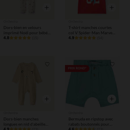
Aperçu rapide
Aperçu rapi
Orchestra
Orchestra
Dors-bien en velours
T-shirt manches courtes
imprimé Noël pour bébé
col V Spider-Man Marvel
fille avec ouvertures
4.8
garçon
4.9
(15)
(54)
différentes selon l'âge
Liste de souhaits
Liste de 
PRIX ROND*
Aperçu rapide
Aperçu rapi
Orchestra
Orchestra
Dors-bien manches
Bermuda en ripstop avec
longues en nid d'abeille
rabats boutonnés pour
motifs ourson pour bébé
4.9
bébé garçon
4.6
(23)
(23)