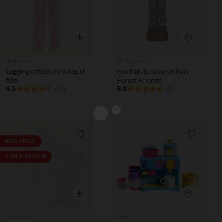
Aperçu rapide
Aperçu rapi
Orchestra
Little Dutch
Legging côtelé uni à nœud
Hochet de pluie en bois
fille
Forest Friends
4.5
5.0
(55)
(2)
Liste de souhaits
Liste de 
BEST PRICE*
1,99€ L'UN CLUB
Aperçu rapide
Aperçu rapi
Orchestra
Tomy