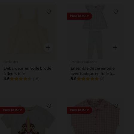
Liste de souhaits
Liste de 
PRIX ROND*
Aperçu rapide
Aperçu rapi
Orchestra
Pomme Framboise
Débardeur en voile brodé
Ensemble de cérémonie
à fleurs fille
avec tunique en tulle à
4.6
plumetis et legging blanc
5.0
(16)
(3)
Liste de souhaits
Liste de 
PRIX ROND*
PRIX ROND*