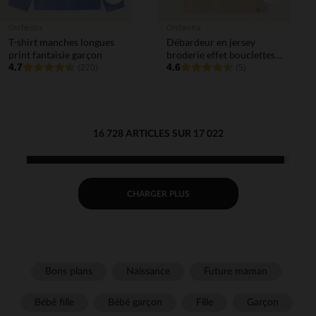
Orchestra
Orchestra
T-shirt manches longues
Débardeur en jersey
print fantaisie garçon
broderie effet bouclettes
4.7
garçon
4.6
(220)
(5)
16 728 ARTICLES SUR 17 022
CHARGER PLUS
Bons plans
Naissance
Future maman
Bébé fille
Bébé garçon
Fille
Garçon