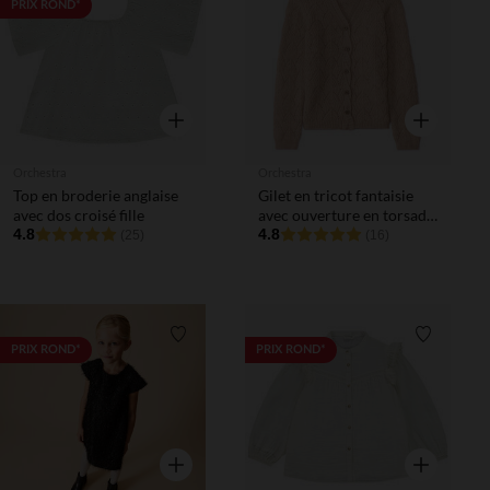
Liste de souhaits
Liste de 
PRIX ROND*
Aperçu rapide
Aperçu rapi
Orchestra
Orchestra
Top en broderie anglaise
Gilet en tricot fantaisie
avec dos croisé fille
avec ouverture en torsade
4.8
fille
4.8
(25)
(16)
Liste de souhaits
Liste de 
PRIX ROND*
PRIX ROND*
Aperçu rapide
Aperçu rapi