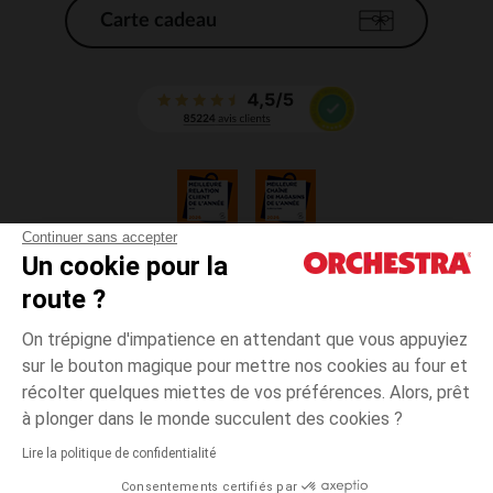
Carte cadeau
Continuer sans accepter
Un cookie pour la
CGV
route ?
CGU
Mentions légales
On trépigne d'impatience en attendant que vous appuyiez
*Conditions des offres en cours
sur le bouton magique pour mettre nos cookies au four et
Données personnelles
récolter quelques miettes de vos préférences. Alors, prêt
Gestion des cookies
à plonger dans le monde succulent des cookies ?
Accessibilité : non conforme
Lire la politique de confidentialité
Orchestra adhère au code déontologique de la Fédération du e-commerce
Consentements certifiés par