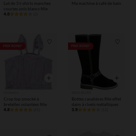
Lot de 3 t-shirts manches
Ma machine à café de bain
courtes unis blancs fille
4.0
(2)
Liste de souhaits
Liste de 
PRIX ROND*
PRIX ROND*
Aperçu rapide
Aperçu rapi
Orchestra
SAXO BLUES
Crop top smocké à
Bottes cavalières fille effet
bretelles volantées fille
daim à rivets métalliques
4.8
3.9
(41)
(12)