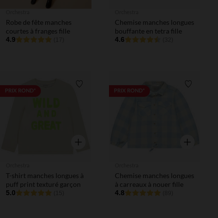
Orchestra
Orchestra
Robe de fête manches
Chemise manches longues
courtes à franges fille
bouffante en tetra fille
4.9
4.6
(17)
(32)
Liste de souhaits
Liste de 
PRIX ROND*
PRIX ROND*
Aperçu rapide
Aperçu rapi
Orchestra
Orchestra
T-shirt manches longues à
Chemise manches longues
puff print texturé garçon
à carreaux à nouer fille
5.0
4.8
(15)
(89)