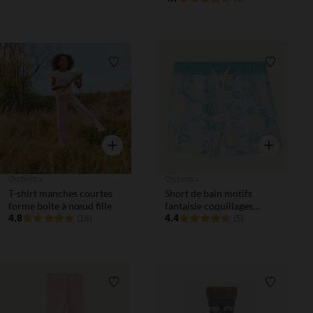
Liste de souhaits
Liste de 
Aperçu rapide
Aperçu rapi
Orchestra
Orchestra
T-shirt manches courtes
Short de bain motifs
forme boîte à nœud fille
fantaisie coquillages
4.8
garçon
4.4
(18)
(5)
Liste de souhaits
Liste de 