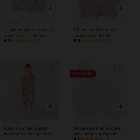
Aperçu rapide
Aperçu rapi
Orchestra
Orchestra
T-shirt manches courtes à
Chemisier effet noué à
nouer print Tic & Tac
carreaux vichy fille
Disney fille
4.6
5.0
(32)
(7)
Liste de souhaits
Liste de 
PRIX ROND*
Aperçu rapide
Aperçu rapi
Orchestra
Orchestra
Robe manches courtes
Débardeur maille côtelé
imprimé folklorique fille
avec nœud sur l'épaule
fille
4.7
(3)