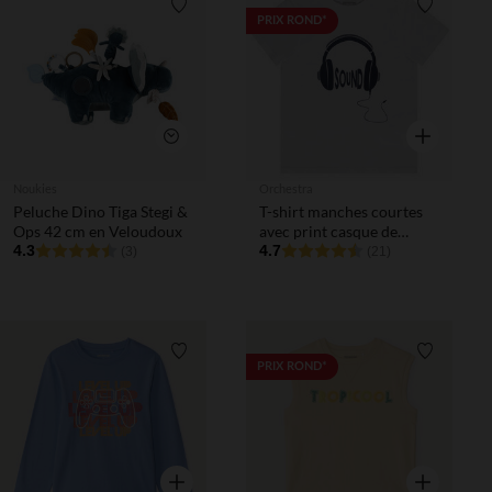
Liste de souhaits
Liste de 
PRIX ROND*
Aperçu rapi
Aperçu rapide
Noukies
Orchestra
Peluche Dino Tiga Stegi &
T-shirt manches courtes
Ops 42 cm en Veloudoux
avec print casque de
4.3
musique garçon
4.7
(3)
(21)
Liste de souhaits
Liste de 
PRIX ROND*
Aperçu rapide
Aperçu rapi