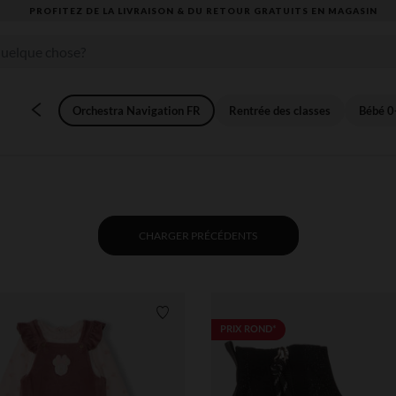
VOUS ALLEZ ADORER LA RENTRÉE ! DÉCOUVREZ LA NOUVELLE COLLECTION
Orchestra Navigation FR
Rentrée des classes
Bébé 0
CHARGER PRÉCÉDENTS
Liste de souhaits
PRIX ROND*