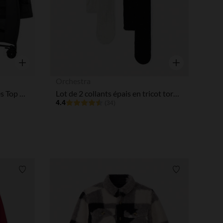
tres de confidentialité, en garantissant la conformité avec les
Aperçu rapide
Aperçu rapide
Orchestra
Lit de voyage avec accessoires Top All In noir
Lot de 2 collants épais en tricot torsadé fille
4.4
(34)
Liste de souhaits
Liste de souha