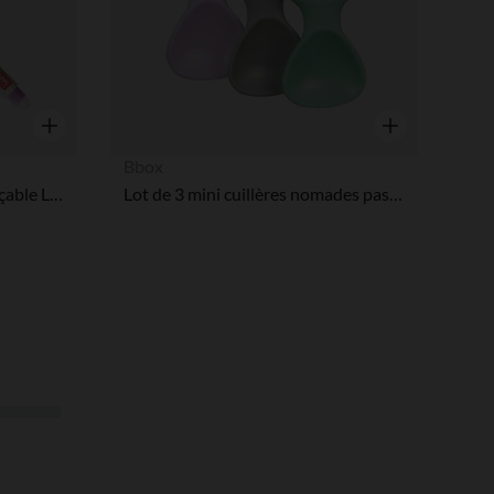
Aperçu rapide
Aperçu rapide
Bbox
Stylo gel à encre violette effaçable Lapin
Lot de 3 mini cuillères nomades pastel