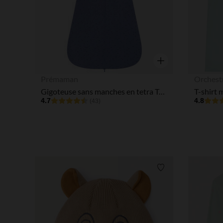
Aperçu rapide
Prémaman
Orchest
Gigoteuse sans manches en tetra TOG 2 T3
4.7
4.8
(43)
Liste de souhaits