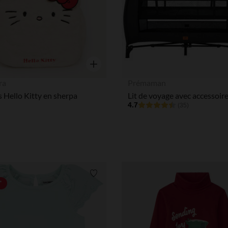
Notre plateforme vous permet d'adapter et de gérer vos paramè
Aperçu rapide
ra
Prémaman
s Hello Kitty en sherpa
4.7
(35)
Liste de souhaits
*