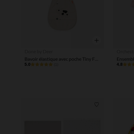
Aperçu rapide
Done by Deer
Orchest
Bavoir élastique avec poche Tiny Farm sable
5.0
4.8
(1)
Liste de souhaits