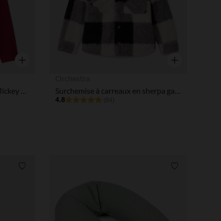
Aperçu rapide
Aperçu rapide
Orchestra
Sous-pull col roulé de Noël Mickey Disney garçon
Surchemise à carreaux en sherpa garçon
4.8
(84)
Liste de souhaits
Liste de souha