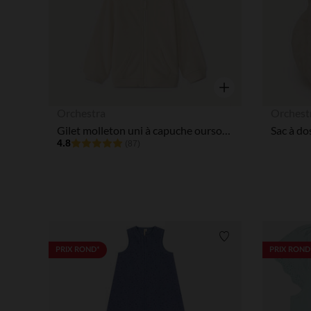
Aperçu rapide
Orchestra
Orchest
Gilet molleton uni à capuche ourson pour bébé garçon
Sac à do
4.8
(87)
Liste de souhaits
PRIX ROND*
PRIX ROND