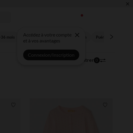
×
 !
Accédez à votre compte
-36 mois
Enfant 3-14 ans
Future maman
Puériculture
Bon
et à vos avantages
Connexion/Inscription
17 539 articles
Trier | Filtrer
0
Liste de souhaits
Liste de souha