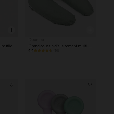
Aperçu rapide
Aperçu rapide
Doomoo
re fille
Grand coussin d'allaitement multi-usages Basic Comfy Tetra – Green
4.4
(40)
Liste de souhaits
Liste de souha