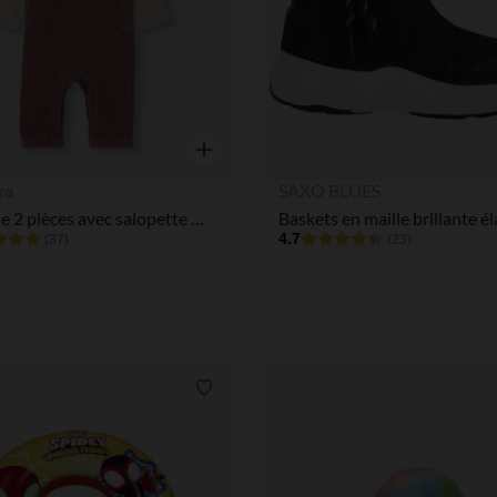
Aperçu rapide
ra
SAXO BLUES
Ensemble 2 pièces avec salopette Minnie Disney pour bébé fille
4.7
(37)
(23)
Liste de souhaits