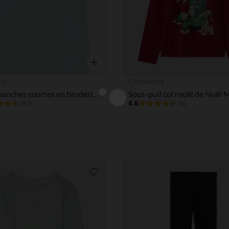
Aperçu rapide
ra
Orchestra
T-shirt manches courtes en broderie anglaise pour bébé fille
4.6
(97)
(8)
Liste de souhaits