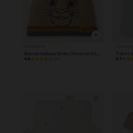
Aperçu rapide
Orchestra
Orchest
Bonnet ludique Simba Disney en tricot pour bébé garçon
4.6
4.7
(28)
Liste de souhaits