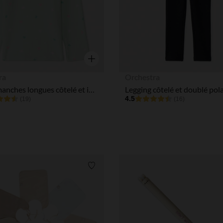
Aperçu rapide
ra
Orchestra
T-shirt manches longues côtelé et imprimé pour bébé fille
Legging côtelé et doublé polai
4.5
(19)
(16)
Liste de souhaits