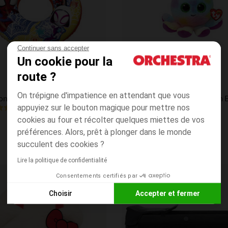
Continuer sans accepter
Un cookie pour la
route ?
Aperçu rapide
Ty
On trépigne d'impatience en attendant que vous
Bouée gonflable Spidey et ses amis - 50 cm
appuyiez sur le bouton magique pour mettre nos
(1)
cookies au four et récolter quelques miettes de vos
préférences. Alors, prêt à plonger dans le monde
succulent des cookies ?
Lire la politique de confidentialité
Consentements certifiés par
Liste de souhaits
Choisir
Accepter et fermer
Axeptio consent
Plateforme de Gestion du Consentement : Personnalisez vos