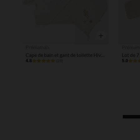
Aperçu rapide
Prémaman
Prémam
Cape de bain et gant de toilette Hiver magique
4.8
5.0
(28)