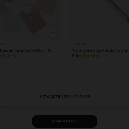
Aperçu rapide
an
Legami
Lot de 7 bavoirs grand modèles - Beige
5.0
(1)
(38)
1 776 ARTICLES SUR 17 539
CHARGER PLUS