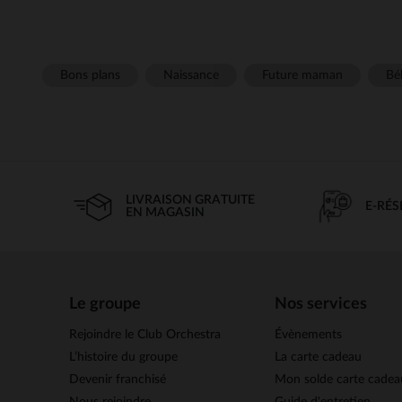
Bons plans
Naissance
Future maman
Béb
LIVRAISON GRATUITE
E-RÉ
EN MAGASIN
Le groupe
Nos services
Rejoindre le Club Orchestra
Évènements
L’histoire du groupe
La carte cadeau
Devenir franchisé
Mon solde carte cadea
Nous rejoindre
Guide d'entretien