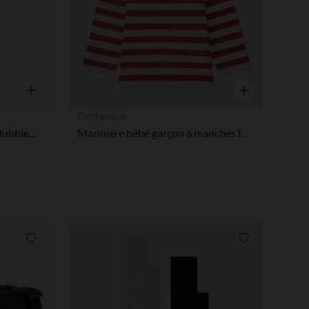
Aperçu rapide
Aperçu rapide
Orchestra
Peluche Beanie Boo's 15cm Bubbles le poulpe multicolore
Marinière bébé garçon à manches longues
Liste de souhaits
Liste de souha
 Options