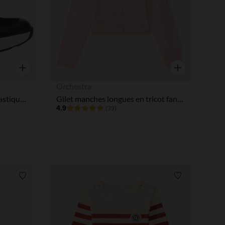
Aperçu rapide
Aperçu rapide
Orchestra
Baskets en maille brillante élastiquée fille
Gilet manches longues en tricot fantaisie fille
4.9
(39)
Liste de souhaits
Liste de souha