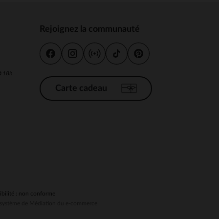
Rejoignez la communauté
s
 Options
 à 18h
tres de confidentialité, en garantissant la conformité avec les
Carte cadeau
ibilité : non conforme
au système de Médiation du e-commerce