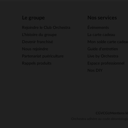
Le groupe
Nos services
Rejoindre le Club Orchestra
Évènements
L’histoire du groupe
La carte cadeau
Devenir franchisé
Mon solde carte cadea
Nous rejoindre
Guide d'entretien
Partenariat puériculture
Live by Orchestra
Rappels produits
Espace professionnel
Nos DIY
CGV
CGU
Mentions lé
Orchestra adhère au code déontologiq